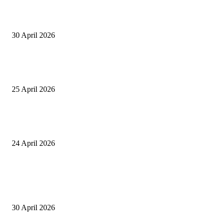
Salurkan Puluhan Ribu Beasiswa PIP Bagi Siswa di Lotim, Ketua DPC P
Lotim Apresiasi DPR RI Lalu Hadrian Irfani
30 April 2026
Tiru Praktik Baik Pembelajaran, Delegasi Australia dan Palestina Kunjung
Yayasan NWDI Pancor
25 April 2026
Event Lari Half Marathon Bakal Digelar di Selong, Bupati Lotim: Nteh P
Berari
24 April 2026
POPULAR POSTS
Salurkan Puluhan Ribu Beasiswa PIP Bagi Siswa di Lotim, Ketua DPC P
Lotim Apresiasi DPR RI Lalu Hadrian Irfani
30 April 2026