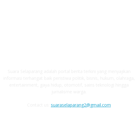
ABOUT US
Suara Selaparang adalah portal berita terkini yang menyajikan
informasi terhangat baik peristiwa politik, bisnis, hukum, olahraga,
entertainment, gaya hidup, otomotif, sains teknologi hingga
jurnalisme warga.
Contact us:
suaraselaparang2@gmail.com
FOLLOW US