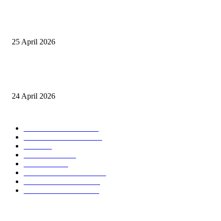
Tiru Praktik Baik Pembelajaran, Delegasi Australia dan Palestina Kunjung
Yayasan NWDI Pancor
25 April 2026
Event Lari Half Marathon Bakal Digelar di Selong, Bupati Lotim: Nteh P
Berari
24 April 2026
POPULAR CATEGORY
BERITA UTAMA
2847
LOMBOK TIMUR
2135
NTB
904
MATARAM
755
HUKRIM
416
LOMBOK TENGAH
359
LOMBOK UTARA
304
LOMBOK BARAT
196