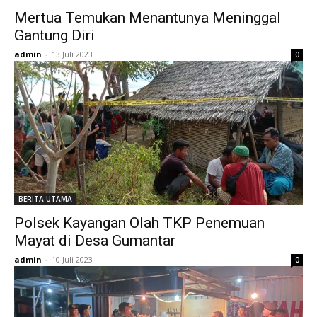
Mertua Temukan Menantunya Meninggal
Gantung Diri
admin
-
13 Juli 2023
0
BERITA UTAMA
Polsek Kayangan Olah TKP Penemuan
Mayat di Desa Gumantar
admin
-
10 Juli 2023
0