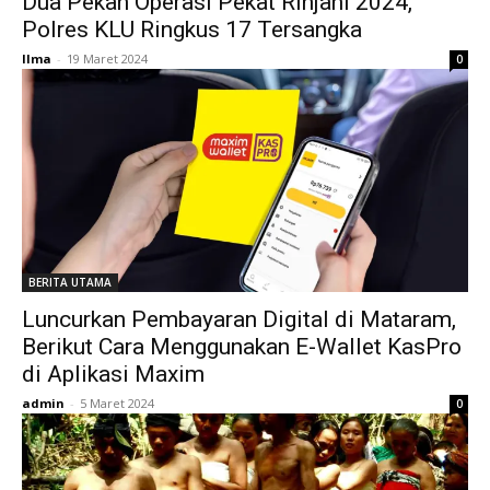
Dua Pekan Operasi Pekat Rinjani 2024,
Polres KLU Ringkus 17 Tersangka
Ilma
-
19 Maret 2024
0
BERITA UTAMA
Luncurkan Pembayaran Digital di Mataram,
Berikut Cara Menggunakan E-Wallet KasPro
di Aplikasi Maxim
admin
-
5 Maret 2024
0