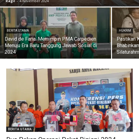
Ragil
-
4 November 2024
BERITA UTAMA
HUKRIM
David de Faria: Memimpin PMA Carpedien
Pastikan K
Menuju Era Baru Tanggung Jawab Sosial di
Bhabinka
2024
Silaturahm
BERITA UTAMA