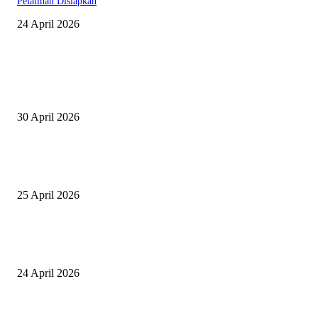
Pelatihan Disiapkan
24 April 2026
EDITOR PICKS
Salurkan Puluhan Ribu Beasiswa PIP Bagi Siswa di Lotim, Ketua DPC P
Lotim Apresiasi DPR RI Lalu Hadrian Irfani
30 April 2026
Tiru Praktik Baik Pembelajaran, Delegasi Australia dan Palestina Kunjung
Yayasan NWDI Pancor
25 April 2026
Event Lari Half Marathon Bakal Digelar di Selong, Bupati Lotim: Nteh P
Berari
24 April 2026
POPULAR POSTS