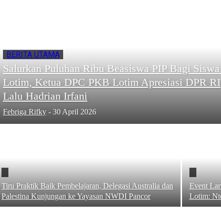
BERITA UTAMA
Salurkan Puluhan Ribu Beasiswa PIP Bagi Siswa
Lotim, Ketua DPC PKB Lotim Apresiasi DPR RI
Lalu Hadrian Irfani
Febriga Rifky
-
30 April 2026
Tiru Praktik Baik Pembelajaran, Delegasi Australia dan
Event Lar
Palestina Kunjungan ke Yayasan NWDI Pancor
Lotim: Nt