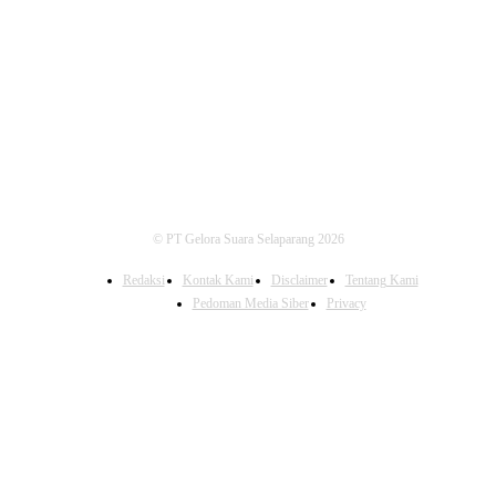
FOLLOW US
© PT Gelora Suara Selaparang 2026
Redaksi
Kontak Kami
Disclaimer
Tentang Kami
Pedoman Media Siber
Privacy