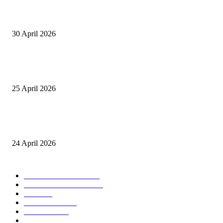
Salurkan Puluhan Ribu Beasiswa PIP Bagi Siswa di Lotim, Ketua DPC P
Lotim Apresiasi DPR RI Lalu Hadrian Irfani
30 April 2026
Tiru Praktik Baik Pembelajaran, Delegasi Australia dan Palestina Kunjung
Yayasan NWDI Pancor
25 April 2026
Event Lari Half Marathon Bakal Digelar di Selong, Bupati Lotim: Nteh P
Berari
24 April 2026
POPULAR CATEGORY
BERITA UTAMA
2847
LOMBOK TIMUR
2135
NTB
904
MATARAM
755
HUKRIM
416
LOMBOK TENGAH
359