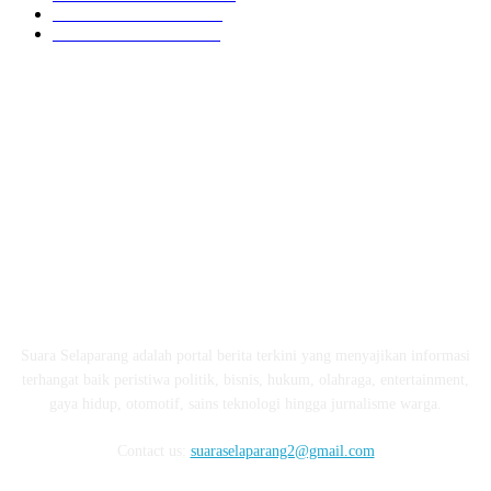
LOMBOK UTARA
304
LOMBOK BARAT
196
ABOUT US
Suara Selaparang adalah portal berita terkini yang menyajikan informasi
terhangat baik peristiwa politik, bisnis, hukum, olahraga, entertainment,
gaya hidup, otomotif, sains teknologi hingga jurnalisme warga.
Contact us:
suaraselaparang2@gmail.com