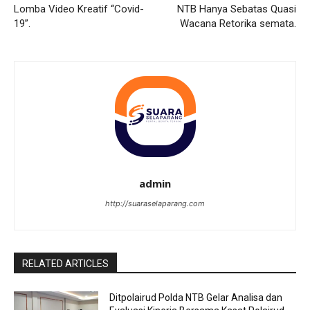
Lomba Video Kreatif “Covid-
NTB Hanya Sebatas Quasi
19”.
Wacana Retorika semata.
admin
http://suaraselaparang.com
RELATED ARTICLES
Ditpolairud Polda NTB Gelar Analisa dan