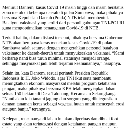
Menurut Danrem, kasus Covid-19 masih tinggi dan masih berstatus
zona merah di beberapa daerah di pulau Sumbawa, maka pihaknya
bersama Kepolisian Daerah (Polda) NTB telah membentuk
Batalyon vaksinasi yang terdiri dari personil gabungan TNI-POLRI
guna mengoptimalkan penanganan Covid-19 di NTB.
Terkait hal itu, dalam diskusi tersebut, pihaknya bersama Gubernur
NTB akan berupaya keras menekan kasus Covid-19 di pulau
Sumbawa salah satunya dengan mengerahkan personel batalyon
vaksinator ke daerah-daerah untuk menyukseskan vaksinasi. “Kami
berharap nanti bisa turun minimal statusnya menjadi orange,
sehingga masyarakat jadi lebih terjamin keamanannya,” harapnya.
Selain itu, kata Danrem, sesuai perintah Presiden Republik
Indonesis Ir. H. Joko Widodo, agar TNI ikut serta membantu
meningkatkan ekonomi masyarakat melalui program ketahanan
pangan, maka pihaknya bersama KPH telah menyiapkan lahan
seluas 150 hektare di Desa Talonang, Kecamatan Sekongkang.
“Nanti akan kita tanami jagung dan sorgum yang diintegrasikan
dengan tanaman keras sebagai vegetasi hutan untuk mencegah erosi
ataupun banjir,” terangnya.
Kedepan, rencananya di lahan ini akan diperluas dan dibuat foot
estate yang akan terintegrasi dengan ketahanan pangan maupun