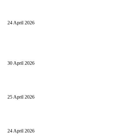
Event Lari Half Marathon Bakal Digelar di Selong, Bupati Lotim: Nteh P
Berari
24 April 2026
POPULAR POSTS
Salurkan Puluhan Ribu Beasiswa PIP Bagi Siswa di Lotim, Ketua DPC P
Lotim Apresiasi DPR RI Lalu Hadrian Irfani
30 April 2026
Tiru Praktik Baik Pembelajaran, Delegasi Australia dan Palestina Kunjung
Yayasan NWDI Pancor
25 April 2026
Event Lari Half Marathon Bakal Digelar di Selong, Bupati Lotim: Nteh P
Berari
24 April 2026