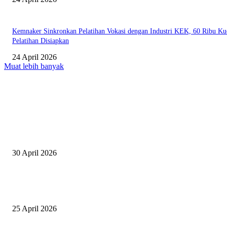
Kemnaker Sinkronkan Pelatihan Vokasi dengan Industri KEK, 60 Ribu Ku
Pelatihan Disiapkan
24 April 2026
Muat lebih banyak
EDITOR PICKS
Salurkan Puluhan Ribu Beasiswa PIP Bagi Siswa di Lotim, Ketua DPC P
Lotim Apresiasi DPR RI Lalu Hadrian Irfani
30 April 2026
Tiru Praktik Baik Pembelajaran, Delegasi Australia dan Palestina Kunjung
Yayasan NWDI Pancor
25 April 2026