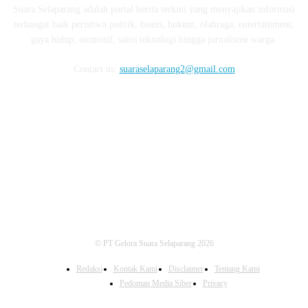
Suara Selaparang adalah portal berita terkini yang menyajikan informasi
terhangat baik peristiwa politik, bisnis, hukum, olahraga, entertainment,
gaya hidup, otomotif, sains teknologi hingga jurnalisme warga.
Contact us:
suaraselaparang2@gmail.com
FOLLOW US
© PT Gelora Suara Selaparang 2026
Redaksi
Kontak Kami
Disclaimer
Tentang Kami
Pedoman Media Siber
Privacy