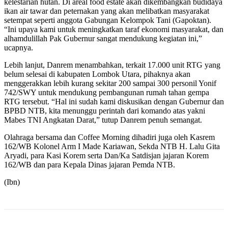
kelestarian hutan. Di areal food estate akan dikembangkan budidaya
ikan air tawar dan peternakan yang akan melibatkan masyarakat
setempat seperti anggota Gabungan Kelompok Tani (Gapoktan).
“Ini upaya kami untuk meningkatkan taraf ekonomi masyarakat, dan
alhamdulillah Pak Gubernur sangat mendukung kegiatan ini,”
ucapnya.
Lebih lanjut, Danrem menambahkan, terkait 17.000 unit RTG yang
belum selesai di kabupaten Lombok Utara, pihaknya akan
menggerakkan lebih kurang sekitar 200 sampai 300 personil Yonif
742/SWY untuk mendukung pembangunan rumah tahan gempa
RTG tersebut. “Hal ini sudah kami diskusikan dengan Gubernur dan
BPBD NTB, kita menunggu perintah dari komando atas yakni
Mabes TNI Angkatan Darat,” tutup Danrem penuh semangat.
Olahraga bersama dan Coffee Morning dihadiri juga oleh Kasrem
162/WB Kolonel Arm I Made Kariawan, Sekda NTB H. Lalu Gita
Aryadi, para Kasi Korem serta Dan/Ka Satdisjan jajaran Korem
162/WB dan para Kepala Dinas jajaran Pemda NTB.
(Ibn)