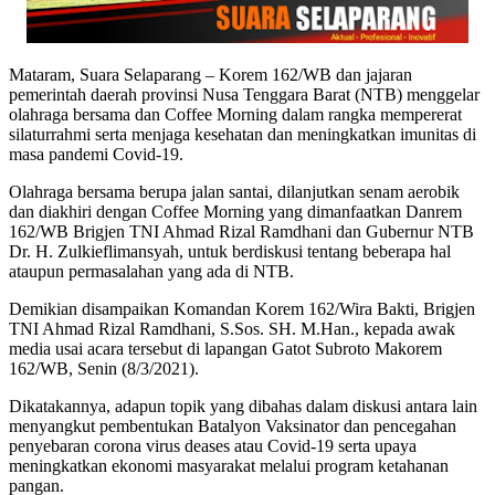
Mataram, Suara Selaparang – Korem 162/WB dan jajaran
pemerintah daerah provinsi Nusa Tenggara Barat (NTB) menggelar
olahraga bersama dan Coffee Morning dalam rangka mempererat
silaturrahmi serta menjaga kesehatan dan meningkatkan imunitas di
masa pandemi Covid-19.
Olahraga bersama berupa jalan santai, dilanjutkan senam aerobik
dan diakhiri dengan Coffee Morning yang dimanfaatkan Danrem
162/WB Brigjen TNI Ahmad Rizal Ramdhani dan Gubernur NTB
Dr. H. Zulkieflimansyah, untuk berdiskusi tentang beberapa hal
ataupun permasalahan yang ada di NTB.
Demikian disampaikan Komandan Korem 162/Wira Bakti, Brigjen
TNI Ahmad Rizal Ramdhani, S.Sos. SH. M.Han., kepada awak
media usai acara tersebut di lapangan Gatot Subroto Makorem
162/WB, Senin (8/3/2021).
Dikatakannya, adapun topik yang dibahas dalam diskusi antara lain
menyangkut pembentukan Batalyon Vaksinator dan pencegahan
penyebaran corona virus deases atau Covid-19 serta upaya
meningkatkan ekonomi masyarakat melalui program ketahanan
pangan.