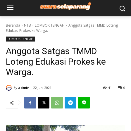
Beranda
NTB
LOMBOK TENGAH
Anggota Satgas TMMD Loteng
Edukasi Prokes ke Warga.
LOMBOK TENGAH
Anggota Satgas TMMD
Loteng Edukasi Prokes ke
Warga.
By
admin
22 Juni 2021
41
0