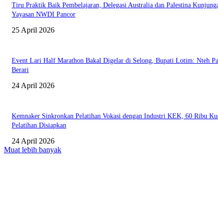
Tiru Praktik Baik Pembelajaran, Delegasi Australia dan Palestina Kunjung
Yayasan NWDI Pancor
25 April 2026
Event Lari Half Marathon Bakal Digelar di Selong, Bupati Lotim: Nteh P
Berari
24 April 2026
Kemnaker Sinkronkan Pelatihan Vokasi dengan Industri KEK, 60 Ribu Ku
Pelatihan Disiapkan
24 April 2026
Muat lebih banyak
EDITOR PICKS
Salurkan Puluhan Ribu Beasiswa PIP Bagi Siswa di Lotim, Ketua DPC P
Lotim Apresiasi DPR RI Lalu Hadrian Irfani