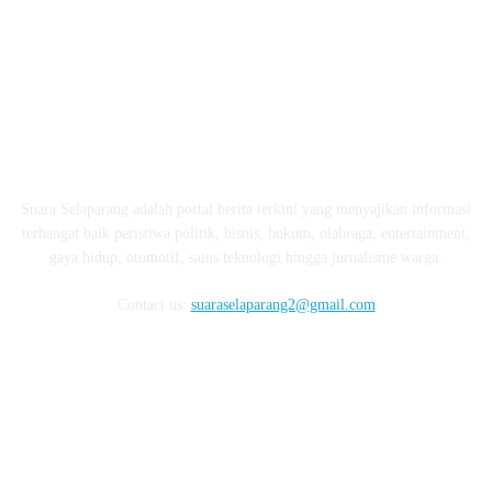
ABOUT US
Suara Selaparang adalah portal berita terkini yang menyajikan informasi
terhangat baik peristiwa politik, bisnis, hukum, olahraga, entertainment,
gaya hidup, otomotif, sains teknologi hingga jurnalisme warga.
Contact us:
suaraselaparang2@gmail.com
FOLLOW US