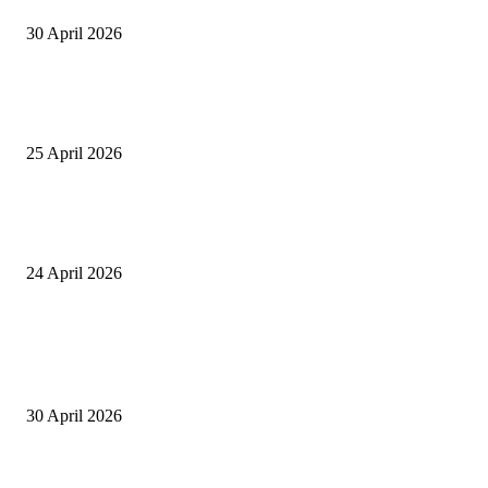
30 April 2026
Tiru Praktik Baik Pembelajaran, Delegasi Australia dan Palestina Kunjung
Yayasan NWDI Pancor
25 April 2026
Event Lari Half Marathon Bakal Digelar di Selong, Bupati Lotim: Nteh P
Berari
24 April 2026
POPULAR POSTS
Salurkan Puluhan Ribu Beasiswa PIP Bagi Siswa di Lotim, Ketua DPC P
Lotim Apresiasi DPR RI Lalu Hadrian Irfani
30 April 2026
Tiru Praktik Baik Pembelajaran, Delegasi Australia dan Palestina Kunjung