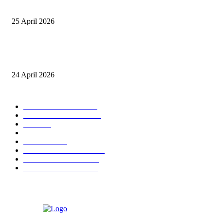
Yayasan NWDI Pancor
25 April 2026
Event Lari Half Marathon Bakal Digelar di Selong, Bupati Lotim: Nteh P
Berari
24 April 2026
POPULAR CATEGORY
BERITA UTAMA
2847
LOMBOK TIMUR
2135
NTB
904
MATARAM
755
HUKRIM
416
LOMBOK TENGAH
359
LOMBOK UTARA
304
LOMBOK BARAT
196