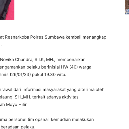
at Resnarkoba Polres Sumbawa kembali menangkap
.
ovika Chandra, S.I.K, MH., membenarkan
engamankan pelaku berinisial HW (40) warga
mis (26/01/23) pukul 19.30 wita.
rawal dari informasi masyarakat yang diterima oleh
ungi SH.,MH. terkait adanya aktivitas
ah Moyo Hilir.
rsama personel tim opsnal kemudian melakukan
eberadaan pelaku.