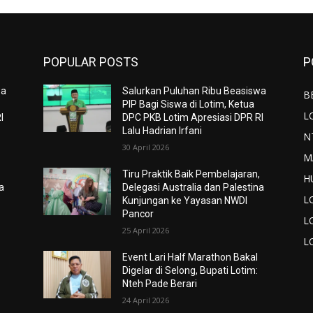
POPULAR POSTS
P
wa
Salurkan Puluhan Ribu Beasiswa
B
PIP Bagi Siswa di Lotim, Ketua
L
I
DPC PKB Lotim Apresiasi DPR RI
Lalu Hadrian Irfani
N
30 April 2026
M
,
Tiru Praktik Baik Pembelajaran,
H
a
Delegasi Australia dan Palestina
L
Kunjungan ke Yayasan NWDI
Pancor
L
25 April 2026
L
Event Lari Half Marathon Bakal
Digelar di Selong, Bupati Lotim:
Nteh Pade Berari
24 April 2026