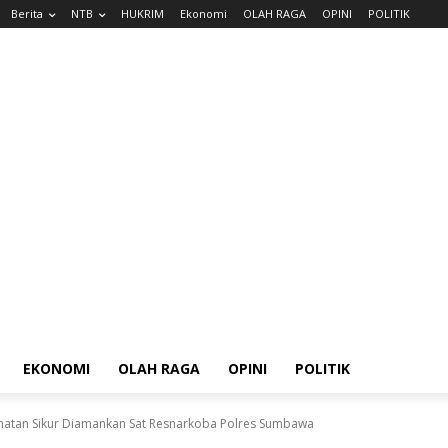
Berita
NTB
HUKRIM
Ekonomi
OLAH RAGA
OPINI
POLITIK
EKONOMI
OLAH RAGA
OPINI
POLITIK
camatan Sikur Diamankan Sat Resnarkoba Polres Sumbawa