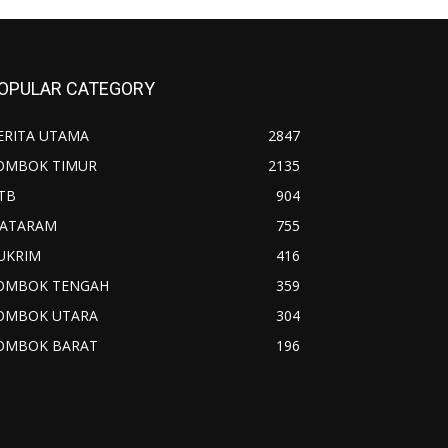
OPULAR CATEGORY
ERITA UTAMA
2847
OMBOK TIMUR
2135
TB
904
ATARAM
755
UKRIM
416
OMBOK TENGAH
359
OMBOK UTARA
304
OMBOK BARAT
196