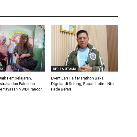
MA
BERITA UTAMA
 Baik Pembelajaran,
Event Lari Half Marathon Bakal
tralia dan Palestina
Digelar di Selong, Bupati Lotim: Nteh
ke Yayasan NWDI Pancor
Pade Berari