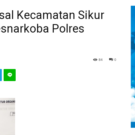
 Asal Kecamatan Sikur
snarkoba Polres
84
0