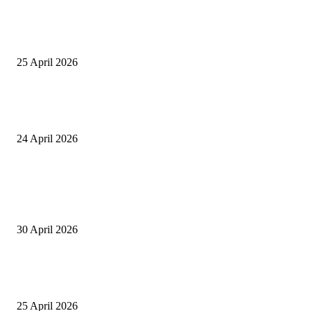
Tiru Praktik Baik Pembelajaran, Delegasi Australia dan Palestina Kunjung
Yayasan NWDI Pancor
25 April 2026
Event Lari Half Marathon Bakal Digelar di Selong, Bupati Lotim: Nteh P
Berari
24 April 2026
POPULAR POSTS
Salurkan Puluhan Ribu Beasiswa PIP Bagi Siswa di Lotim, Ketua DPC P
Lotim Apresiasi DPR RI Lalu Hadrian Irfani
30 April 2026
Tiru Praktik Baik Pembelajaran, Delegasi Australia dan Palestina Kunjung
Yayasan NWDI Pancor
25 April 2026