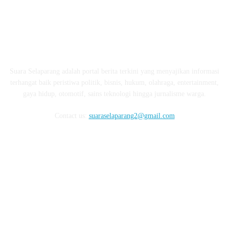
ABOUT US
Suara Selaparang adalah portal berita terkini yang menyajikan informasi
terhangat baik peristiwa politik, bisnis, hukum, olahraga, entertainment,
gaya hidup, otomotif, sains teknologi hingga jurnalisme warga.
Contact us:
suaraselaparang2@gmail.com
FOLLOW US