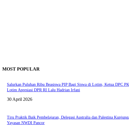
MOST POPULAR
Salurkan Puluhan Ribu Beasiswa PIP Bagi Siswa di Lotim, Ketua DPC P
Lotim Apresiasi DPR RI Lalu Hadrian Irfani
30 April 2026
Tiru Praktik Baik Pembelajaran, Delegasi Australia dan Palestina Kunjung
Yayasan NWDI Pancor