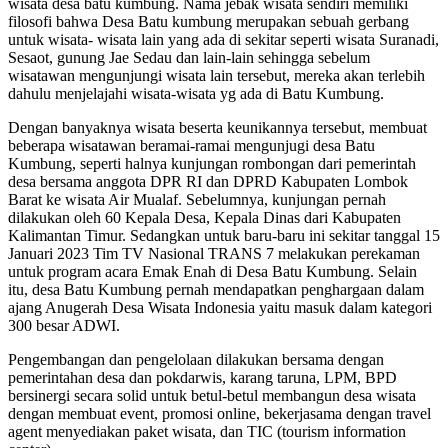
wisata desa batu kumbung. Nama jebak wisata sendiri memiliki
filosofi bahwa Desa Batu kumbung merupakan sebuah gerbang
untuk wisata- wisata lain yang ada di sekitar seperti wisata Suranadi,
Sesaot, gunung Jae Sedau dan lain-lain sehingga sebelum
wisatawan mengunjungi wisata lain tersebut, mereka akan terlebih
dahulu menjelajahi wisata-wisata yg ada di Batu Kumbung.
Dengan banyaknya wisata beserta keunikannya tersebut, membuat
beberapa wisatawan beramai-ramai mengunjugi desa Batu
Kumbung, seperti halnya kunjungan rombongan dari pemerintah
desa bersama anggota DPR RI dan DPRD Kabupaten Lombok
Barat ke wisata Air Mualaf. Sebelumnya, kunjungan pernah
dilakukan oleh 60 Kepala Desa, Kepala Dinas dari Kabupaten
Kalimantan Timur. Sedangkan untuk baru-baru ini sekitar tanggal 15
Januari 2023 Tim TV Nasional TRANS 7 melakukan perekaman
untuk program acara Emak Enah di Desa Batu Kumbung. Selain
itu, desa Batu Kumbung pernah mendapatkan penghargaan dalam
ajang Anugerah Desa Wisata Indonesia yaitu masuk dalam kategori
300 besar ADWI.
Pengembangan dan pengelolaan dilakukan bersama dengan
pemerintahan desa dan pokdarwis, karang taruna, LPM, BPD
bersinergi secara solid untuk betul-betul membangun desa wisata
dengan membuat event, promosi online, bekerjasama dengan travel
agent menyediakan paket wisata, dan TIC (tourism information