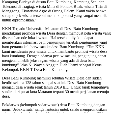
Kampung Budaya di dusun Batu Kumbung, Kampung Seni dan
Toleransi di Tragtag, wisata Mina di Pondok Buak, wisata Tirta di
Manggong, Ekowisata Agro di Orong Dalem. Kami yakin bahwa
seriap objek wisata tersebut memiliki potensi yang sangat menarik
untuk dipromosikan.”
KKN Terpadu Universitas Mataram di Desa Batu Kumbung
mendukung promosi wisata Desa dengan membuat peta wisata yang
disertai barcode lokasi wisata. Hal tersebut diyakini dapat
memberikan informasi bagi pengunjung terlebih pengunjung yang
baru pertama kali berwisata ke desa Batu Kumbung. “Tim KKN
kami mendesain peta wisata untuk membantu promosi wisata desa
batu kumbung. Dengan adanya peta wisata ini, pengunjung dapat
mengetahui lebih jelas ragam wisata yang ada di desa batu
kumbung” Jelas Ni Wayan Anggun Diah Utami sebagai Ketua
Kelompok KKN-T Desa Batu Kumbung.
Desa Batu Kumbung memiliki sebutan Wisata Desa dan sudah
berdiri selama 128 tahun sampai saat ini. Desa Batu Kumbung
menjadi desa wisata sejak tahun 2019 lalu. Untuk Jarak tempuhnya
sendiri dari pusat kota Mataram terpaut 30 menit perjalanan menuju
desa.
Pokdarwis (kelompok sadar wisata) desa Batu Kumbung dengan
nama “Jebakwisata” sangat antusias untuk selalu mempromosikan