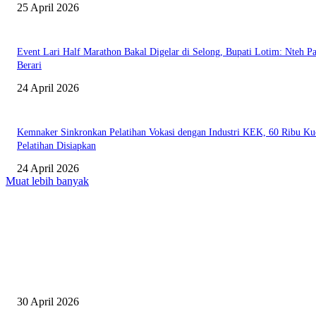
25 April 2026
Event Lari Half Marathon Bakal Digelar di Selong, Bupati Lotim: Nteh P
Berari
24 April 2026
Kemnaker Sinkronkan Pelatihan Vokasi dengan Industri KEK, 60 Ribu Ku
Pelatihan Disiapkan
24 April 2026
Muat lebih banyak
EDITOR PICKS
Salurkan Puluhan Ribu Beasiswa PIP Bagi Siswa di Lotim, Ketua DPC P
Lotim Apresiasi DPR RI Lalu Hadrian Irfani
30 April 2026