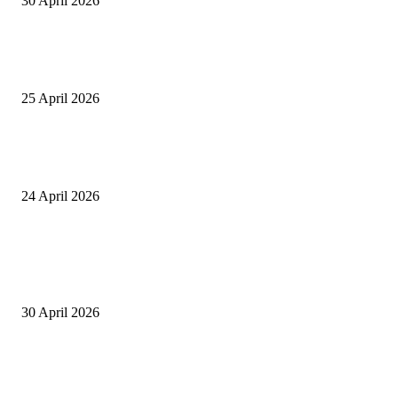
30 April 2026
Tiru Praktik Baik Pembelajaran, Delegasi Australia dan Palestina Kunjung
Yayasan NWDI Pancor
25 April 2026
Event Lari Half Marathon Bakal Digelar di Selong, Bupati Lotim: Nteh P
Berari
24 April 2026
POPULAR POSTS
Salurkan Puluhan Ribu Beasiswa PIP Bagi Siswa di Lotim, Ketua DPC P
Lotim Apresiasi DPR RI Lalu Hadrian Irfani
30 April 2026
Tiru Praktik Baik Pembelajaran, Delegasi Australia dan Palestina Kunjung
Yayasan NWDI Pancor