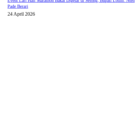
Event Lari Half Marathon Bakal Digelar di Selong, Bupati Lotim: Nteh
Pade Berari
24 April 2026