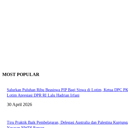
MOST POPULAR
Salurkan Puluhan Ribu Beasiswa PIP Bagi Siswa di Lotim, Ketua DPC P
Lotim Apresiasi DPR RI Lalu Hadrian Irfani
30 April 2026
Tiru Praktik Baik Pembelajaran, Delegasi Australia dan Palestina Kunjung
Yayasan NWDI Pancor