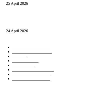
25 April 2026
Event Lari Half Marathon Bakal Digelar di Selong, Bupati Lotim: Nteh P
Berari
24 April 2026
POPULAR CATEGORY
BERITA UTAMA
2847
LOMBOK TIMUR
2135
NTB
904
MATARAM
755
HUKRIM
416
LOMBOK TENGAH
359
LOMBOK UTARA
304
LOMBOK BARAT
196