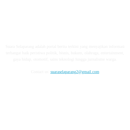
ABOUT US
Suara Selaparang adalah portal berita terkini yang menyajikan informasi
terhangat baik peristiwa politik, bisnis, hukum, olahraga, entertainment,
gaya hidup, otomotif, sains teknologi hingga jurnalisme warga.
Contact us:
suaraselaparang2@gmail.com
FOLLOW US