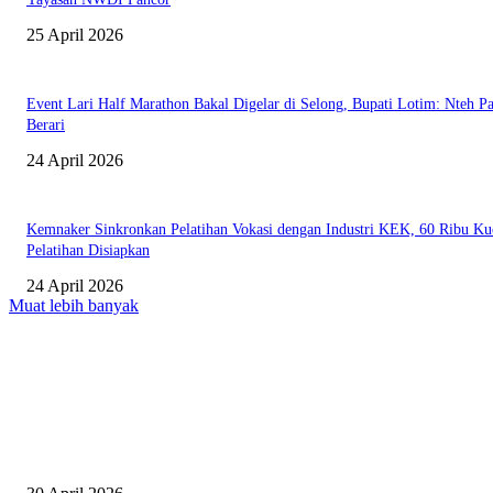
25 April 2026
Event Lari Half Marathon Bakal Digelar di Selong, Bupati Lotim: Nteh P
Berari
24 April 2026
Kemnaker Sinkronkan Pelatihan Vokasi dengan Industri KEK, 60 Ribu Ku
Pelatihan Disiapkan
24 April 2026
Muat lebih banyak
EDITOR PICKS
Salurkan Puluhan Ribu Beasiswa PIP Bagi Siswa di Lotim, Ketua DPC P
Lotim Apresiasi DPR RI Lalu Hadrian Irfani