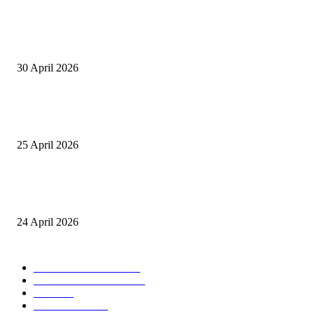
Salurkan Puluhan Ribu Beasiswa PIP Bagi Siswa di Lotim, Ketua DPC P
Lotim Apresiasi DPR RI Lalu Hadrian Irfani
30 April 2026
Tiru Praktik Baik Pembelajaran, Delegasi Australia dan Palestina Kunjung
Yayasan NWDI Pancor
25 April 2026
Event Lari Half Marathon Bakal Digelar di Selong, Bupati Lotim: Nteh P
Berari
24 April 2026
POPULAR CATEGORY
BERITA UTAMA
2847
LOMBOK TIMUR
2135
NTB
904
MATARAM
755