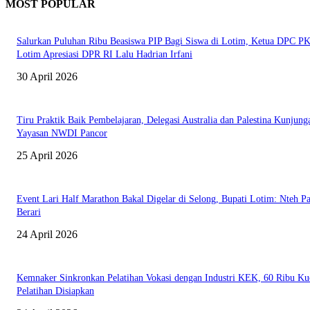
MOST POPULAR
Salurkan Puluhan Ribu Beasiswa PIP Bagi Siswa di Lotim, Ketua DPC P
Lotim Apresiasi DPR RI Lalu Hadrian Irfani
30 April 2026
Tiru Praktik Baik Pembelajaran, Delegasi Australia dan Palestina Kunjung
Yayasan NWDI Pancor
25 April 2026
Event Lari Half Marathon Bakal Digelar di Selong, Bupati Lotim: Nteh P
Berari
24 April 2026
Kemnaker Sinkronkan Pelatihan Vokasi dengan Industri KEK, 60 Ribu Ku
Pelatihan Disiapkan