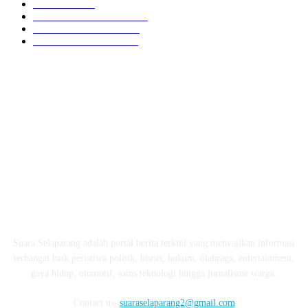
HUKRIM
416
LOMBOK TENGAH
359
LOMBOK UTARA
304
LOMBOK BARAT
196
ABOUT US
Suara Selaparang adalah portal berita terkini yang menyajikan informasi
terhangat baik peristiwa politik, bisnis, hukum, olahraga, entertainment,
gaya hidup, otomotif, sains teknologi hingga jurnalisme warga.
Contact us:
suaraselaparang2@gmail.com