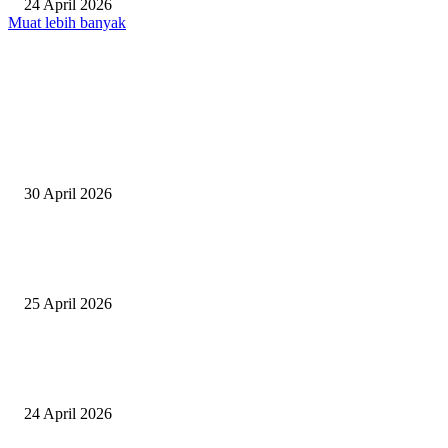
24 April 2026
Muat lebih banyak
EDITOR PICKS
Salurkan Puluhan Ribu Beasiswa PIP Bagi Siswa di Lotim, Ketua DPC P
Lotim Apresiasi DPR RI Lalu Hadrian Irfani
30 April 2026
Tiru Praktik Baik Pembelajaran, Delegasi Australia dan Palestina Kunjung
Yayasan NWDI Pancor
25 April 2026
Event Lari Half Marathon Bakal Digelar di Selong, Bupati Lotim: Nteh P
Berari
24 April 2026
POPULAR POSTS