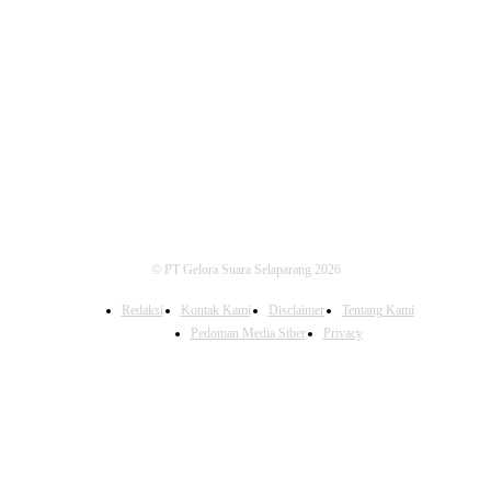
FOLLOW US
© PT Gelora Suara Selaparang 2026
Redaksi
Kontak Kami
Disclaimer
Tentang Kami
Pedoman Media Siber
Privacy