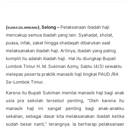
(
), Selong –
Pelaksanaan
ibadah
haji
SUARA SELAPARANG
mencakup semua ibadah yang lain
.
Syahadat, sholat,
puasa, infak, zakat hingga sh
a
daq
a
h di
barukan
saat
melaksanakan ibadah haji
. A
rtinya, ibadah yang paling
komplit itu adalah ibadah haji. Hal itu diungkap Bupati
Lombok Timur H. M. Sukiman Azmy, Sabtu (4/3) sewaktu
melepas peserta praktik manasik haji tingkat PAUD /RA
Se-Lombok Timur
.
Karena itu Bupati Sukiman menilai manasik haji bagi anak
usia pra sekolah tersebut penting,
“
O
leh karena itu
manasik haji ini sangat penting bagi anak-anakku
sekalian, sebagai dasar kita melaksanakan ibadah ketika
sudah besar nanti,”
terangnya
. Ia berharap pelaksanaan