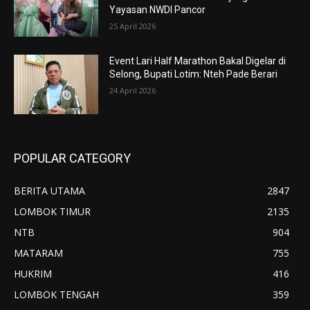
Yayasan NWDI Pancor
25 April 2026
Event Lari Half Marathon Bakal Digelar di
Selong, Bupati Lotim: Nteh Pade Berari
24 April 2026
POPULAR CATEGORY
BERITA UTAMA
2847
LOMBOK TIMUR
2135
NTB
904
MATARAM
755
HUKRIM
416
LOMBOK TENGAH
359