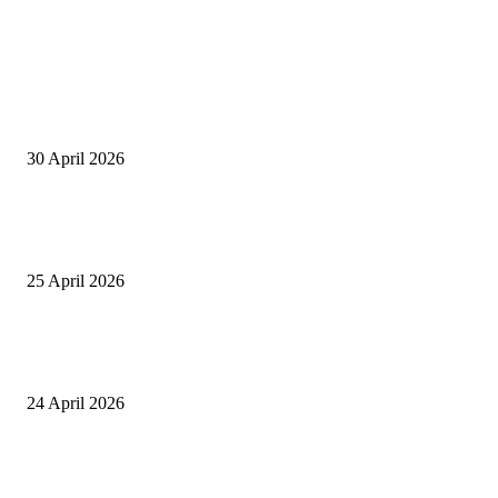
EDITOR PICKS
Salurkan Puluhan Ribu Beasiswa PIP Bagi Siswa di Lotim, Ketua DPC P
Lotim Apresiasi DPR RI Lalu Hadrian Irfani
30 April 2026
Tiru Praktik Baik Pembelajaran, Delegasi Australia dan Palestina Kunjung
Yayasan NWDI Pancor
25 April 2026
Event Lari Half Marathon Bakal Digelar di Selong, Bupati Lotim: Nteh P
Berari
24 April 2026
POPULAR POSTS
Salurkan Puluhan Ribu Beasiswa PIP Bagi Siswa di Lotim, Ketua DPC P