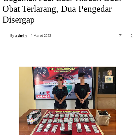
Obat Terlarang, Dua Pengedar
Disergap
By
admin
1 Maret 2023
71
0