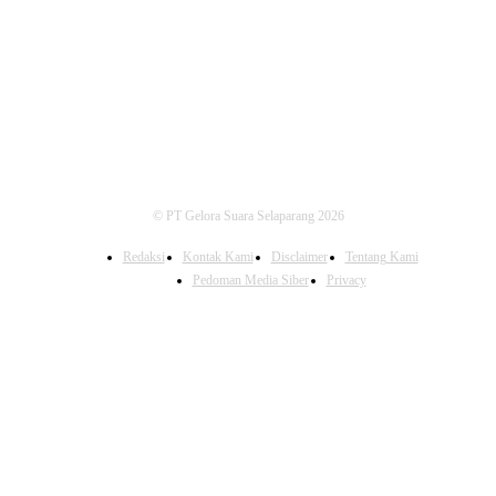
FOLLOW US
© PT Gelora Suara Selaparang 2026
Redaksi
Kontak Kami
Disclaimer
Tentang Kami
Pedoman Media Siber
Privacy