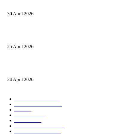
Lotim Apresiasi DPR RI Lalu Hadrian Irfani
30 April 2026
Tiru Praktik Baik Pembelajaran, Delegasi Australia dan Palestina Kunjung
Yayasan NWDI Pancor
25 April 2026
Event Lari Half Marathon Bakal Digelar di Selong, Bupati Lotim: Nteh P
Berari
24 April 2026
POPULAR CATEGORY
BERITA UTAMA
2847
LOMBOK TIMUR
2135
NTB
904
MATARAM
755
HUKRIM
416
LOMBOK TENGAH
359
LOMBOK UTARA
304