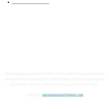
LOMBOK BARAT
196
ABOUT US
Suara Selaparang adalah portal berita terkini yang menyajikan informasi
terhangat baik peristiwa politik, bisnis, hukum, olahraga, entertainment,
gaya hidup, otomotif, sains teknologi hingga jurnalisme warga.
Contact us:
suaraselaparang2@gmail.com