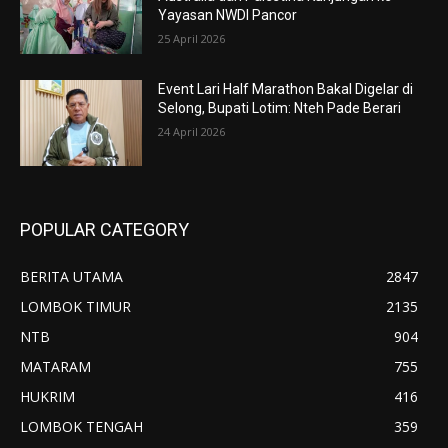
Yayasan NWDI Pancor
25 April 2026
Event Lari Half Marathon Bakal Digelar di
Selong, Bupati Lotim: Nteh Pade Berari
24 April 2026
POPULAR CATEGORY
BERITA UTAMA
2847
LOMBOK TIMUR
2135
NTB
904
MATARAM
755
HUKRIM
416
LOMBOK TENGAH
359