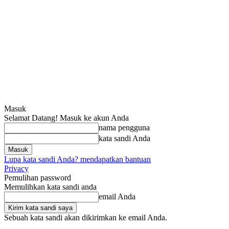
Masuk
Selamat Datang! Masuk ke akun Anda
nama pengguna
kata sandi Anda
Lupa kata sandi Anda? mendapatkan bantuan
Privacy
Pemulihan password
Memulihkan kata sandi anda
email Anda
Sebuah kata sandi akan dikirimkan ke email Anda.