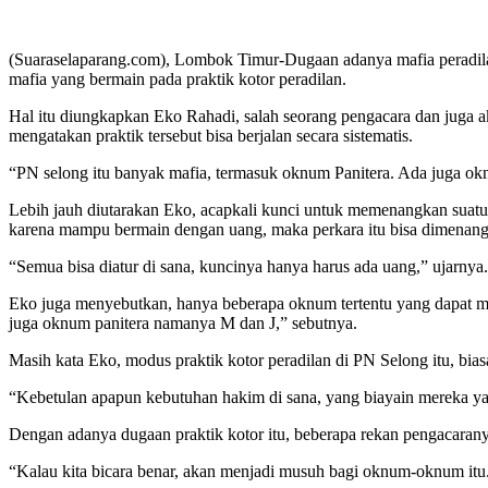
(Suaraselaparang.com), Lombok Timur-Dugaan adanya mafia peradil
mafia yang bermain pada praktik kotor peradilan.
Hal itu diungkapkan Eko Rahadi, salah seorang pengacara dan juga a
mengatakan praktik tersebut bisa berjalan secara sistematis.
“PN selong itu banyak mafia, termasuk oknum Panitera. Ada juga okn
Lebih jauh diutarakan Eko, acapkali kunci untuk memenangkan suatu p
karena mampu bermain dengan uang, maka perkara itu bisa dimenan
“Semua bisa diatur di sana, kuncinya hanya harus ada uang,” ujarnya.
Eko juga menyebutkan, hanya beberapa oknum tertentu yang dapat mel
juga oknum panitera namanya M dan J,” sebutnya.
Masih kata Eko, modus praktik kotor peradilan di PN Selong itu, bias
“Kebetulan apapun kebutuhan hakim di sana, yang biayain mereka ya s
Dengan adanya dugaan praktik kotor itu, beberapa rekan pengacarany
“Kalau kita bicara benar, akan menjadi musuh bagi oknum-oknum itu