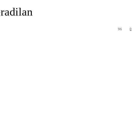
radilan
96
0