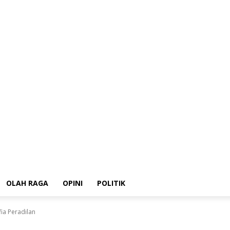
HUKRIM
Ekonomi
OLAH RAGA
OPINI
POLITIK
OLAH RAGA
OPINI
POLITIK
ia Peradilan