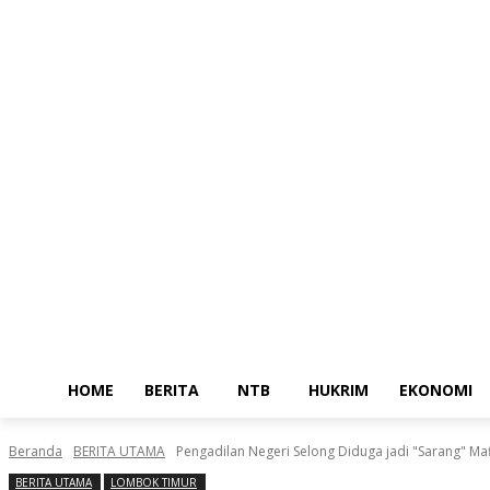
Home
Berita
NTB
Sabtu, Agustus 8, 2026
Masuk / Bergabung
HOME
BERITA
NTB
HUKRIM
EKONOMI
Beranda
BERITA UTAMA
Pengadilan Negeri Selong Diduga jadi "Sarang" Maf
BERITA UTAMA
LOMBOK TIMUR