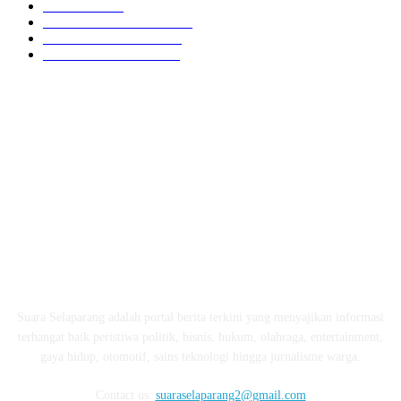
HUKRIM
416
LOMBOK TENGAH
359
LOMBOK UTARA
304
LOMBOK BARAT
196
ABOUT US
Suara Selaparang adalah portal berita terkini yang menyajikan informasi
terhangat baik peristiwa politik, bisnis, hukum, olahraga, entertainment,
gaya hidup, otomotif, sains teknologi hingga jurnalisme warga.
Contact us:
suaraselaparang2@gmail.com