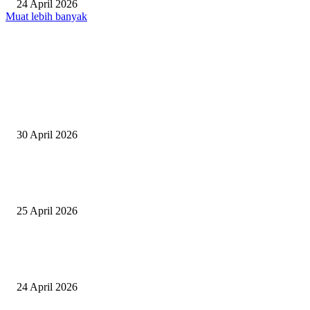
24 April 2026
Muat lebih banyak
EDITOR PICKS
Salurkan Puluhan Ribu Beasiswa PIP Bagi Siswa di Lotim, Ketua DPC P
Lotim Apresiasi DPR RI Lalu Hadrian Irfani
30 April 2026
Tiru Praktik Baik Pembelajaran, Delegasi Australia dan Palestina Kunjung
Yayasan NWDI Pancor
25 April 2026
Event Lari Half Marathon Bakal Digelar di Selong, Bupati Lotim: Nteh P
Berari
24 April 2026
POPULAR POSTS