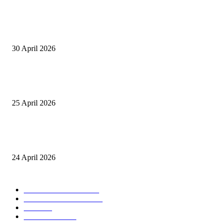
Salurkan Puluhan Ribu Beasiswa PIP Bagi Siswa di Lotim, Ketua DPC P
Lotim Apresiasi DPR RI Lalu Hadrian Irfani
30 April 2026
Tiru Praktik Baik Pembelajaran, Delegasi Australia dan Palestina Kunjung
Yayasan NWDI Pancor
25 April 2026
Event Lari Half Marathon Bakal Digelar di Selong, Bupati Lotim: Nteh P
Berari
24 April 2026
POPULAR CATEGORY
BERITA UTAMA
2847
LOMBOK TIMUR
2135
NTB
904
MATARAM
755