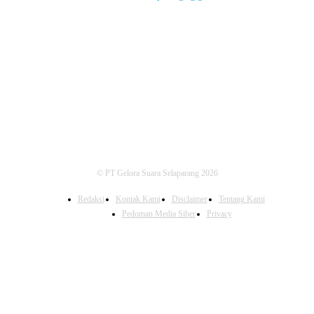
FOLLOW US
© PT Gelora Suara Selaparang 2026
Redaksi
Kontak Kami
Disclaimer
Tentang Kami
Pedoman Media Siber
Privacy