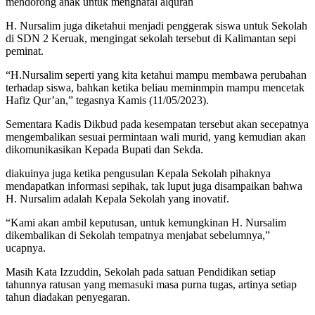
mendorong anak untuk menghafal alquran
H. Nursalim juga diketahui menjadi penggerak siswa untuk Sekolah
di SDN 2 Keruak, mengingat sekolah tersebut di Kalimantan sepi
peminat.
“H.Nursalim seperti yang kita ketahui mampu membawa perubahan
terhadap siswa, bahkan ketika beliau meminmpin mampu mencetak
Hafiz Qur’an,” tegasnya Kamis (11/05/2023).
Sementara Kadis Dikbud pada kesempatan tersebut akan secepatnya
mengembalikan sesuai permintaan wali murid, yang kemudian akan
dikomunikasikan Kepada Bupati dan Sekda.
diakuinya juga ketika pengusulan Kepala Sekolah pihaknya
mendapatkan informasi sepihak, tak luput juga disampaikan bahwa
H. Nursalim adalah Kepala Sekolah yang inovatif.
“Kami akan ambil keputusan, untuk kemungkinan H. Nursalim
dikembalikan di Sekolah tempatnya menjabat sebelumnya,”
ucapnya.
Masih Kata Izzuddin, Sekolah pada satuan Pendidikan setiap
tahunnya ratusan yang memasuki masa purna tugas, artinya setiap
tahun diadakan penyegaran.