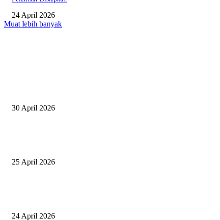
24 April 2026
Muat lebih banyak
EDITOR PICKS
Salurkan Puluhan Ribu Beasiswa PIP Bagi Siswa di Lotim, Ketua DPC P
Lotim Apresiasi DPR RI Lalu Hadrian Irfani
30 April 2026
Tiru Praktik Baik Pembelajaran, Delegasi Australia dan Palestina Kunjung
Yayasan NWDI Pancor
25 April 2026
Event Lari Half Marathon Bakal Digelar di Selong, Bupati Lotim: Nteh P
Berari
24 April 2026