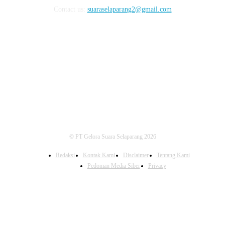
Contact us:
suaraselaparang2@gmail.com
FOLLOW US
© PT Gelora Suara Selaparang 2026
Redaksi
Kontak Kami
Disclaimer
Tentang Kami
Pedoman Media Siber
Privacy