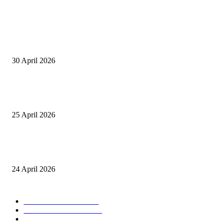
POPULAR POSTS
Salurkan Puluhan Ribu Beasiswa PIP Bagi Siswa di Lotim, Ketua DPC P
Lotim Apresiasi DPR RI Lalu Hadrian Irfani
30 April 2026
Tiru Praktik Baik Pembelajaran, Delegasi Australia dan Palestina Kunjung
Yayasan NWDI Pancor
25 April 2026
Event Lari Half Marathon Bakal Digelar di Selong, Bupati Lotim: Nteh P
Berari
24 April 2026
POPULAR CATEGORY
BERITA UTAMA
2847
LOMBOK TIMUR
2135
NTB
904