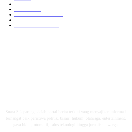
MATARAM
755
HUKRIM
416
LOMBOK TENGAH
359
LOMBOK UTARA
304
LOMBOK BARAT
196
ABOUT US
Suara Selaparang adalah portal berita terkini yang menyajikan informasi
terhangat baik peristiwa politik, bisnis, hukum, olahraga, entertainment,
gaya hidup, otomotif, sains teknologi hingga jurnalisme warga.