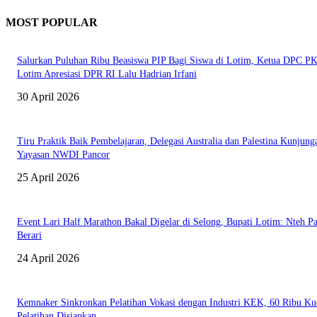
MOST POPULAR
Salurkan Puluhan Ribu Beasiswa PIP Bagi Siswa di Lotim, Ketua DPC P
Lotim Apresiasi DPR RI Lalu Hadrian Irfani
30 April 2026
Tiru Praktik Baik Pembelajaran, Delegasi Australia dan Palestina Kunjung
Yayasan NWDI Pancor
25 April 2026
Event Lari Half Marathon Bakal Digelar di Selong, Bupati Lotim: Nteh P
Berari
24 April 2026
Kemnaker Sinkronkan Pelatihan Vokasi dengan Industri KEK, 60 Ribu Ku
Pelatihan Disiapkan