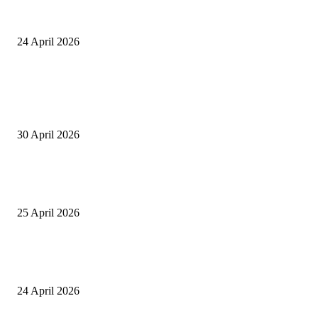
Event Lari Half Marathon Bakal Digelar di Selong, Bupati Lotim: Nteh P
Berari
24 April 2026
POPULAR POSTS
Salurkan Puluhan Ribu Beasiswa PIP Bagi Siswa di Lotim, Ketua DPC P
Lotim Apresiasi DPR RI Lalu Hadrian Irfani
30 April 2026
Tiru Praktik Baik Pembelajaran, Delegasi Australia dan Palestina Kunjung
Yayasan NWDI Pancor
25 April 2026
Event Lari Half Marathon Bakal Digelar di Selong, Bupati Lotim: Nteh P
Berari
24 April 2026
POPULAR CATEGORY