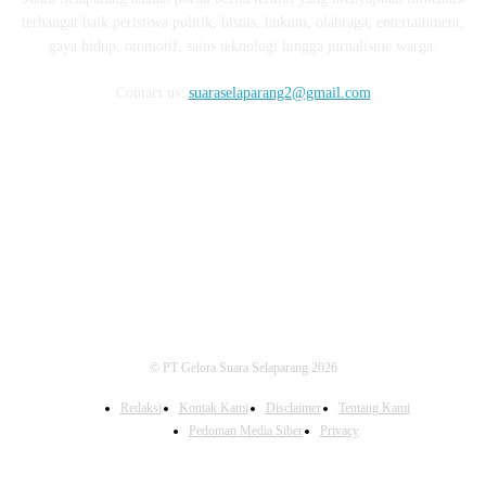
terhangat baik peristiwa politik, bisnis, hukum, olahraga, entertainment,
gaya hidup, otomotif, sains teknologi hingga jurnalisme warga.
Contact us:
suaraselaparang2@gmail.com
FOLLOW US
© PT Gelora Suara Selaparang 2026
Redaksi
Kontak Kami
Disclaimer
Tentang Kami
Pedoman Media Siber
Privacy