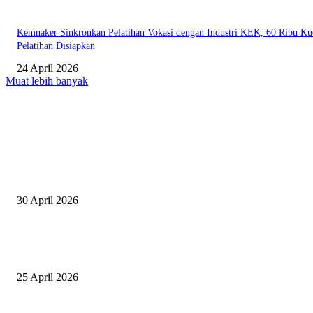
Kemnaker Sinkronkan Pelatihan Vokasi dengan Industri KEK, 60 Ribu Ku
Pelatihan Disiapkan
24 April 2026
Muat lebih banyak
EDITOR PICKS
Salurkan Puluhan Ribu Beasiswa PIP Bagi Siswa di Lotim, Ketua DPC P
Lotim Apresiasi DPR RI Lalu Hadrian Irfani
30 April 2026
Tiru Praktik Baik Pembelajaran, Delegasi Australia dan Palestina Kunjung
Yayasan NWDI Pancor
25 April 2026