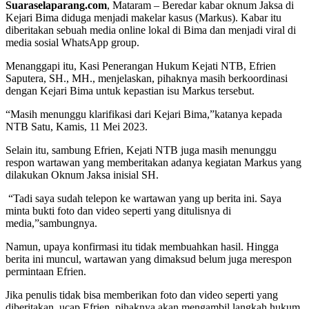
Suaraselaparang.com
, Mataram – Beredar kabar oknum Jaksa di
Kejari Bima diduga menjadi makelar kasus (Markus). Kabar itu
diberitakan sebuah media online lokal di Bima dan menjadi viral di
media sosial WhatsApp group.
Menanggapi itu, Kasi Penerangan Hukum Kejati NTB, Efrien
Saputera, SH., MH., menjelaskan, pihaknya masih berkoordinasi
dengan Kejari Bima untuk kepastian isu Markus tersebut.
“Masih menunggu klarifikasi dari Kejari Bima,”katanya kepada
NTB Satu, Kamis, 11 Mei 2023.
Selain itu, sambung Efrien, Kejati NTB juga masih menunggu
respon wartawan yang memberitakan adanya kegiatan Markus yang
dilakukan Oknum Jaksa inisial SH.
“Tadi saya sudah telepon ke wartawan yang up berita ini. Saya
minta bukti foto dan video seperti yang ditulisnya di
media,”sambungnya.
Namun, upaya konfirmasi itu tidak membuahkan hasil. Hingga
berita ini muncul, wartawan yang dimaksud belum juga merespon
permintaan Efrien.
Jika penulis tidak bisa memberikan foto dan video seperti yang
diberitakan, ucap Efrien, pihaknya akan mengambil langkah hukum.