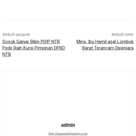
Artikulli paraprak
Artikulli tjetër
Sosok Ganjar Bikin PDIP NTB
Miris, Ibu Hamil asal Lombok
Pede Raih Kursi Pimpinan DPRD
Barat Terancam Dipenjara
NTB
admin
http://suaraselaparang.com