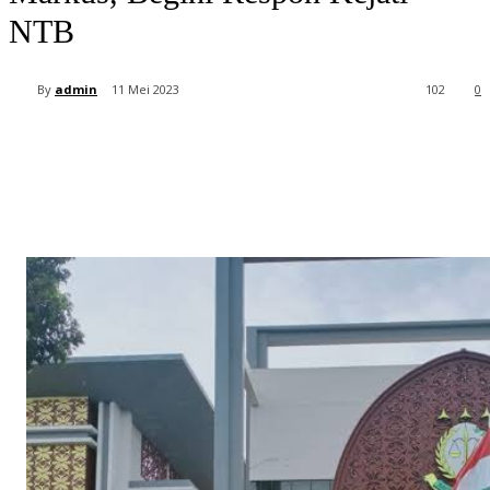
NTB
By
admin
11 Mei 2023
102
0