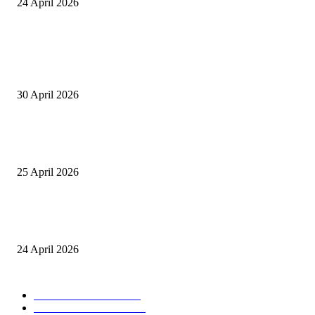
24 April 2026
POPULAR POSTS
Salurkan Puluhan Ribu Beasiswa PIP Bagi Siswa di Lotim, Ketua DPC P
Lotim Apresiasi DPR RI Lalu Hadrian Irfani
30 April 2026
Tiru Praktik Baik Pembelajaran, Delegasi Australia dan Palestina Kunjung
Yayasan NWDI Pancor
25 April 2026
Event Lari Half Marathon Bakal Digelar di Selong, Bupati Lotim: Nteh P
Berari
24 April 2026
POPULAR CATEGORY
BERITA UTAMA
2847
LOMBOK TIMUR
2135