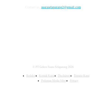
Contact us:
suaraselaparang2@gmail.com
FOLLOW US
© PT Gelora Suara Selaparang 2026
Redaksi
Kontak Kami
Disclaimer
Tentang Kami
Pedoman Media Siber
Privacy