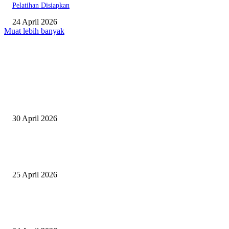
Pelatihan Disiapkan
24 April 2026
Muat lebih banyak
EDITOR PICKS
Salurkan Puluhan Ribu Beasiswa PIP Bagi Siswa di Lotim, Ketua DPC P
Lotim Apresiasi DPR RI Lalu Hadrian Irfani
30 April 2026
Tiru Praktik Baik Pembelajaran, Delegasi Australia dan Palestina Kunjung
Yayasan NWDI Pancor
25 April 2026
Event Lari Half Marathon Bakal Digelar di Selong, Bupati Lotim: Nteh P
Berari