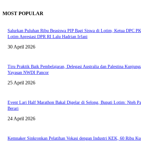
MOST POPULAR
Salurkan Puluhan Ribu Beasiswa PIP Bagi Siswa di Lotim, Ketua DPC P
Lotim Apresiasi DPR RI Lalu Hadrian Irfani
30 April 2026
Tiru Praktik Baik Pembelajaran, Delegasi Australia dan Palestina Kunjung
Yayasan NWDI Pancor
25 April 2026
Event Lari Half Marathon Bakal Digelar di Selong, Bupati Lotim: Nteh P
Berari
24 April 2026
Kemnaker Sinkronkan Pelatihan Vokasi dengan Industri KEK, 60 Ribu Ku