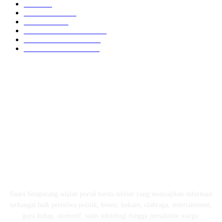
NTB
904
MATARAM
755
HUKRIM
416
LOMBOK TENGAH
359
LOMBOK UTARA
304
LOMBOK BARAT
196
ABOUT US
Suara Selaparang adalah portal berita terkini yang menyajikan informasi
terhangat baik peristiwa politik, bisnis, hukum, olahraga, entertainment,
gaya hidup, otomotif, sains teknologi hingga jurnalisme warga.