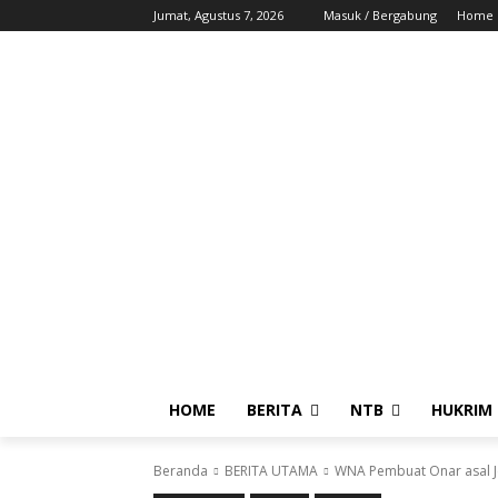
Jumat, Agustus 7, 2026
Masuk / Bergabung
Home
HOME
BERITA
NTB
HUKRIM
Beranda
BERITA UTAMA
WNA Pembuat Onar asal J