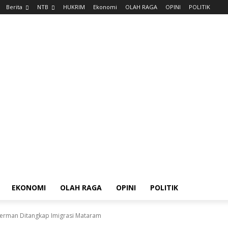
Berita
NTB
HUKRIM
Ekonomi
OLAH RAGA
OPINI
POLITIK
EKONOMI
OLAH RAGA
OPINI
POLITIK
erman Ditangkap Imigrasi Mataram