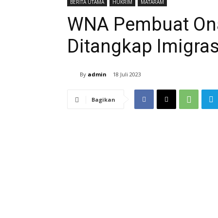
BERITA UTAMA
HUKRIM
MATARAM
WNA Pembuat Ona
Ditangkap Imigra
By
admin
18 Juli 2023
Bagikan