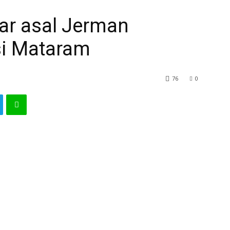
r asal Jerman
si Mataram
76
0