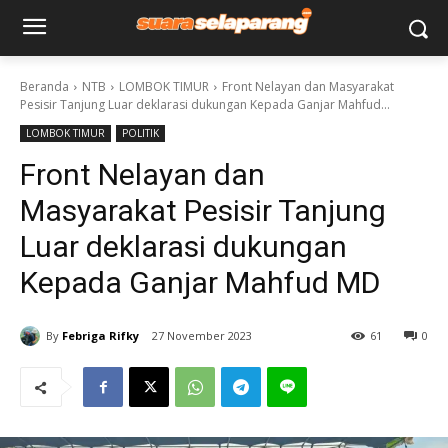
Beranda
NTB
LOMBOK TIMUR
Front Nelayan dan Masyarakat
Pesisir Tanjung Luar deklarasi dukungan Kepada Ganjar Mahfud...
LOMBOK TIMUR
POLITIK
Front Nelayan dan
Masyarakat Pesisir Tanjung
Luar deklarasi dukungan
Kepada Ganjar Mahfud MD
By
Febriga Rifky
27 November 2023
61
0