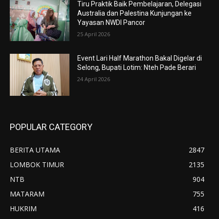
Tiru Praktik Baik Pembelajaran, Delegasi
Australia dan Palestina Kunjungan ke
Yayasan NWDI Pancor
25 April 2026
Event Lari Half Marathon Bakal Digelar di
Selong, Bupati Lotim: Nteh Pade Berari
24 April 2026
POPULAR CATEGORY
BERITA UTAMA
2847
LOMBOK TIMUR
2135
NTB
904
MATARAM
755
HUKRIM
416