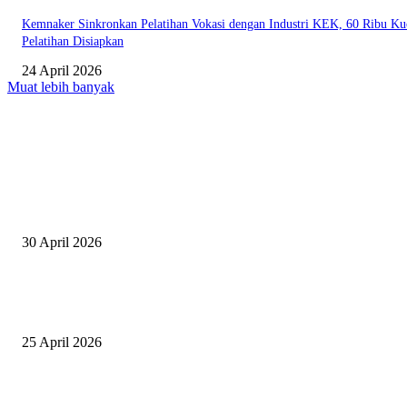
Kemnaker Sinkronkan Pelatihan Vokasi dengan Industri KEK, 60 Ribu Ku
Pelatihan Disiapkan
24 April 2026
Muat lebih banyak
EDITOR PICKS
Salurkan Puluhan Ribu Beasiswa PIP Bagi Siswa di Lotim, Ketua DPC P
Lotim Apresiasi DPR RI Lalu Hadrian Irfani
30 April 2026
Tiru Praktik Baik Pembelajaran, Delegasi Australia dan Palestina Kunjung
Yayasan NWDI Pancor
25 April 2026
Event Lari Half Marathon Bakal Digelar di Selong, Bupati Lotim: Nteh P