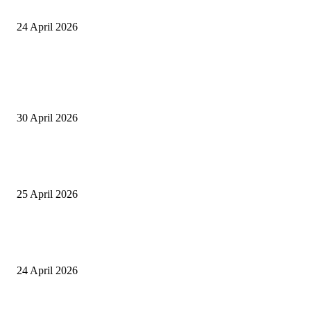
Berari
24 April 2026
POPULAR POSTS
Salurkan Puluhan Ribu Beasiswa PIP Bagi Siswa di Lotim, Ketua DPC P
Lotim Apresiasi DPR RI Lalu Hadrian Irfani
30 April 2026
Tiru Praktik Baik Pembelajaran, Delegasi Australia dan Palestina Kunjung
Yayasan NWDI Pancor
25 April 2026
Event Lari Half Marathon Bakal Digelar di Selong, Bupati Lotim: Nteh P
Berari
24 April 2026
POPULAR CATEGORY