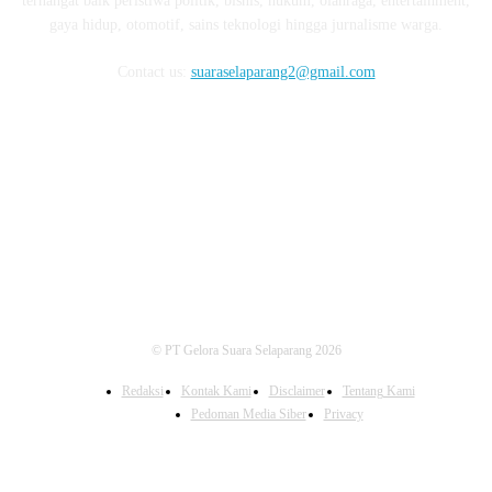
terhangat baik peristiwa politik, bisnis, hukum, olahraga, entertainment,
gaya hidup, otomotif, sains teknologi hingga jurnalisme warga.
Contact us:
suaraselaparang2@gmail.com
FOLLOW US
© PT Gelora Suara Selaparang 2026
Redaksi
Kontak Kami
Disclaimer
Tentang Kami
Pedoman Media Siber
Privacy