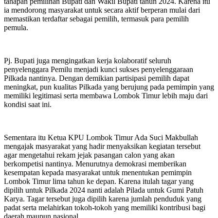
tahapan pemilihan Bupati dan Wakil Bupati tahun 2024. Karena itu
ia mendorong masyarakat untuk secara aktif berperan mulai dari
memastikan terdaftar sebagai pemilih, termasuk para pemilih
pemula.
Pj. Bupati juga mengingatkan kerja kolaboratif seluruh
penyelenggara Pemilu menjadi kunci sukses penyelenggaraan
Pilkada nantinya. Dengan demikian partisipasi pemilih dapat
meningkat, pun kualitas Pilkada yang berujung pada pemimpin yang
memiliki legitimasi serta membawa Lombok Timur lebih maju dari
kondisi saat ini.
Sementara itu Ketua KPU Lombok Timur Ada Suci Makbullah
mengajak masyarakat yang hadir menyaksikan kegiatan tersebut
agar mengetahui rekam jejak pasangan calon yang akan
berkompetisi nantinya. Menurutnya demokrasi memberikan
kesempatan kepada masyarakat untuk menentukan pemimpin
Lombok Timur lima tahun ke depan. Karena itulah tagar yang
dipilih untuk Pilkada 2024 nanti adalah Pilada untuk Gumi Patuh
Karya. Tagar tersebut juga dipilih karena jumlah penduduk yang
padat serta melahirkan tokoh-tokoh yang memiliki kontribusi bagi
daerah maupun nasional.