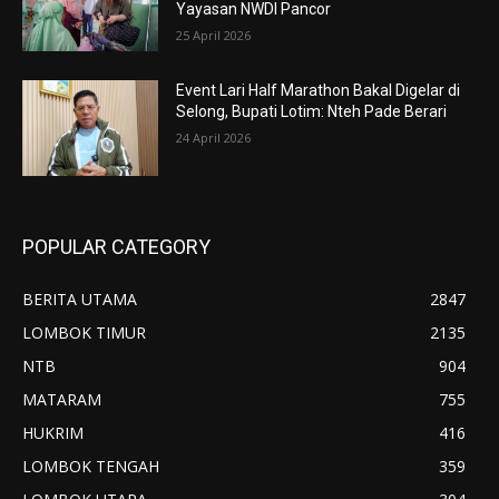
Yayasan NWDI Pancor
25 April 2026
Event Lari Half Marathon Bakal Digelar di
Selong, Bupati Lotim: Nteh Pade Berari
24 April 2026
POPULAR CATEGORY
BERITA UTAMA
2847
LOMBOK TIMUR
2135
NTB
904
MATARAM
755
HUKRIM
416
LOMBOK TENGAH
359