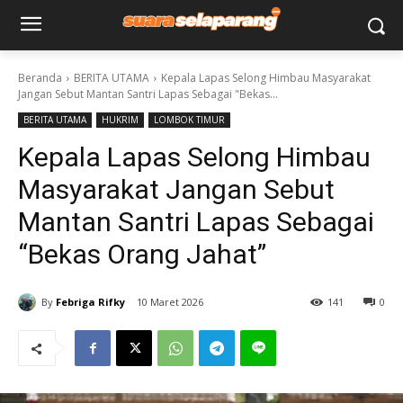
Beranda
BERITA UTAMA
Kepala Lapas Selong Himbau Masyarakat
Jangan Sebut Mantan Santri Lapas Sebagai "Bekas...
BERITA UTAMA
HUKRIM
LOMBOK TIMUR
Kepala Lapas Selong Himbau
Masyarakat Jangan Sebut
Mantan Santri Lapas Sebagai
“Bekas Orang Jahat”
By
Febriga Rifky
10 Maret 2026
141
0