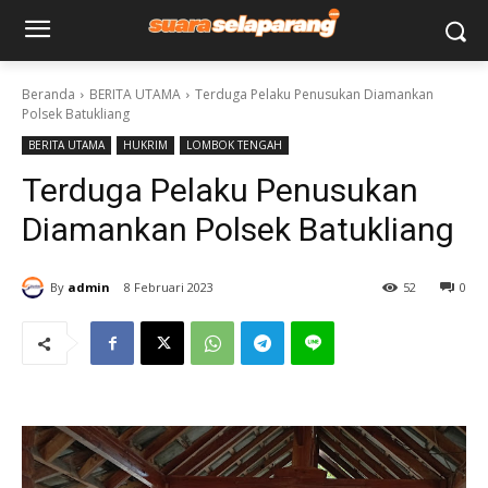
Beranda
BERITA UTAMA
Terduga Pelaku Penusukan Diamankan
Polsek Batukliang
BERITA UTAMA
HUKRIM
LOMBOK TENGAH
Terduga Pelaku Penusukan
Diamankan Polsek Batukliang
By
admin
8 Februari 2023
52
0