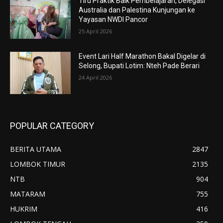
Tiru Praktik Baik Pembelajaran, Delegasi
Australia dan Palestina Kunjungan ke
Yayasan NWDI Pancor
25 April 2026
Event Lari Half Marathon Bakal Digelar di
Selong, Bupati Lotim: Nteh Pade Berari
24 April 2026
POPULAR CATEGORY
BERITA UTAMA
2847
LOMBOK TIMUR
2135
NTB
904
MATARAM
755
HUKRIM
416