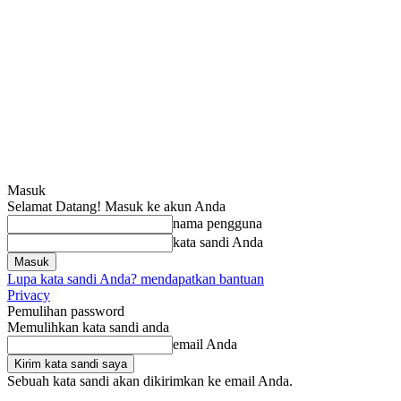
Masuk
Selamat Datang! Masuk ke akun Anda
nama pengguna
kata sandi Anda
Lupa kata sandi Anda? mendapatkan bantuan
Privacy
Pemulihan password
Memulihkan kata sandi anda
email Anda
Sebuah kata sandi akan dikirimkan ke email Anda.