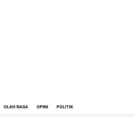
B
HUKRIM
Ekonomi
OLAH RAGA
OPINI
POLITIK
OLAH RAGA
OPINI
POLITIK