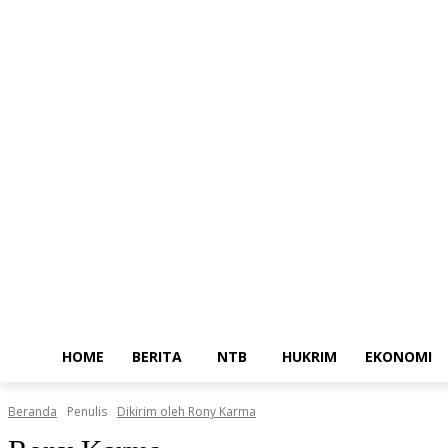
Home
Berita
NT
Minggu, Agustus 9, 2026
Masuk / Bergabung
HOME
BERITA
NTB
HUKRIM
EKONOMI
Beranda
Penulis
Dikirim oleh Rony Karma