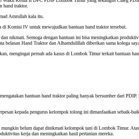
ngan Wakil Ketua II DPC PDIP Lombok Timur yang sekaligus Caleg PD
 hand traktor.
ad Amrullah kala itu.
 di Komisi IV untuk mewujudkan bantuan hand traktor tersebut.
a dan nikmati. Semoga dengan bantuan ini bisa meningkatkan produktiv
 belasan Hand Traktor dan Alhamdulillah diberikan sama kolega saya 
ikan, mengingat pernah ada kasus di Lombok Timur terkait bantuan han
mengatakan bantuan hand traktor paling banyak bersumber dari PDIP.
erpesan kepada pengurus kelompok tolong ini dimanfaatkan sebaik-baik
t mungkin belum dapat dinikmati kelompok tani di Lombok Timur. At
uktivitas kerja dan meningkatkan hasil pertanian mereka.