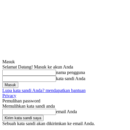
Masuk
Selamat Datang! Masuk ke akun Anda
nama pengguna
kata sandi Anda
Lupa kata sandi Anda? mendapatkan bantuan
Privacy
Pemulihan password
Memulihkan kata sandi anda
email Anda
Sebuah kata sandi akan dikirimkan ke email Anda.