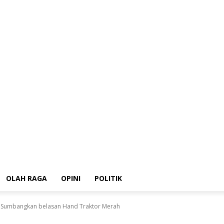
HUKRIM
Ekonomi
OLAH RAGA
OPINI
POLITIK
OLAH RAGA
OPINI
POLITIK
t Sumbangkan belasan Hand Traktor Merah