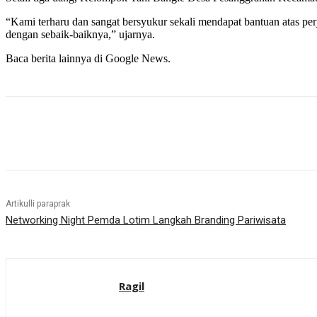
“Kami terharu dan sangat bersyukur sekali mendapat bantuan atas p
dengan sebaik-baiknya,” ujarnya.
Baca berita lainnya di Google News.
Bagikan
Artikulli paraprak
Networking Night Pemda Lotim Langkah Branding Pariwisata
Ragil