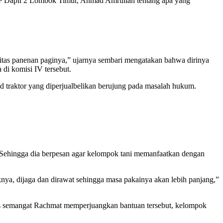
IP Dapil 2 Lombok Timur, Ahmad Amrullah tentang apa yang
itas panenan paginya,” ujarnya sembari mengatakan bahwa dirinya
di komisi IV tersebut.
d traktor yang diperjualbelikan berujung pada masalah hukum.
 Sehingga dia berpesan agar kelompok tani memanfaatkan dengan
nya, dijaga dan dirawat sehingga masa pakainya akan lebih panjang,”
as semangat Rachmat memperjuangkan bantuan tersebut, kelompok