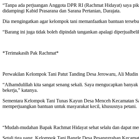
“Tanpa ada perjuangan Anggota DPR RI (Rachmat Hidayat) saya pikir b
didampingi Kabid Prasarana dan Sarana Pertanian, Darajata.
Dia mengingatkan agar kelompok tani memanfaatkan bantuan tersebut,
“Barang ini juga tidak boleh dipindah tangankan apalagi diperjualbel
*Terimakasih Pak Rachmat*
Perwakilan Kelompok Tani Patut Tanding Desa Jerowaru, Ali Mudin m
“Alhamdulillah kita sangat senang sekali. Saya mengucapkan banyak 
bekerja,” katanya.
Sementara Kelompok Tani Tunas Kayun Desa Menceh Kecamatan Sakra,
memperjuangkan bantuan untuk masyarakat kecil, khususnya petani.
“Mudah-mudahan Bapak Rachmat Hidayat sehat selalu dan dapat memp
Setali tiga uang, Kelompok Tani Bangle Desa Pesanggrahan Kecamat