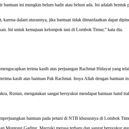
antuan ini mungkin belum hadir atau belum ada. Ini adalah bentuk per
 karena dalam aturannya, jika bantuan tidak dimanfaatkan dapat dipin
ikan. Ini untuk kemajuan kelompok tani di Lombok Timur,” kata dia.
engucapkan terima kasih atas perjuangan Rachmat Hidayat yang telah
terima kasih atas bantuan Pak Rachmat. Insya Allah dengan bantuan in
 Rustan, mengatakan sangat bersyukur mendapat bantuan hand trakto
erjuangkan bantuan pada petani di NTB khususnya di Lombok Timur. 
an Montong Gading, Marzuki merasa terharu dan sangat bersyukur atas