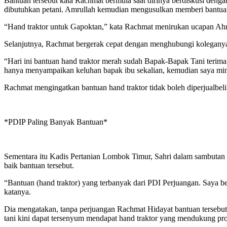
Bantuan tersebut kata Rachmat bermula saat dirinya berdiskusi de
dibutuhkan petani. Amrullah kemudian mengusulkan memberi bantuan
“Hand traktor untuk Gapoktan,” kata Rachmat menirukan ucapan Ahm
Selanjutnya, Rachmat bergerak cepat dengan menghubungi koleganya
“Hari ini bantuan hand traktor merah sudah Bapak-Bapak Tani terim
hanya menyampaikan keluhan bapak ibu sekalian, kemudian saya minta
Rachmat mengingatkan bantuan hand traktor tidak boleh diperjualbel
*PDIP Paling Banyak Bantuan*
Sementara itu Kadis Pertanian Lombok Timur, Sahri dalam sambutan 
baik bantuan tersebut.
“Bantuan (hand traktor) yang terbanyak dari PDI Perjuangan. Saya b
katanya.
Dia mengatakan, tanpa perjuangan Rachmat Hidayat bantuan tersebu
tani kini dapat tersenyum mendapat hand traktor yang mendukung prod