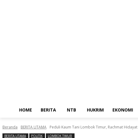
Home
Berita
NTB
Jumat, Agustus 7, 2026
Masuk / Bergabung
HOME
BERITA
NTB
HUKRIM
EKONOMI
Beranda
BERITA UTAMA
Peduli Kaum Tani Lombok Timur, Rachmat Hidaya
BERITA UTAMA
POLITIK
LOMBOK TIMUR