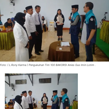
Foto: ( L.Rony Karma ) Pengukuhan Tim 100 BAKORSI Anies Gus Imin Lotim .