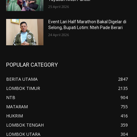
25 April 2026
Event Lari Half Marathon Bakal Digelar di
Selong, Bupati Lotim: Nteh Pade Berari
24 April 2026
POPULAR CATEGORY
BERITA UTAMA
2847
LOMBOK TIMUR
2135
NTB
904
MATARAM
755
HUKRIM
416
LOMBOK TENGAH
359
LOMBOK UTARA
304