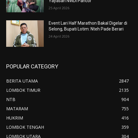
Yayasan NWDI Pancor
25 April 2026
Event Lari Half Marathon Bakal Digelar di
Selong, Bupati Lotim: Nteh Pade Berari
24 April 2026
POPULAR CATEGORY
BERITA UTAMA
2847
LOMBOK TIMUR
2135
NTB
904
MATARAM
755
HUKRIM
416
LOMBOK TENGAH
359
LOMBOK UTARA
304