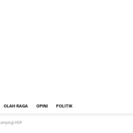
HUKRIM
Ekonomi
OLAH RAGA
OPINI
POLITIK
OLAH RAGA
OPINI
POLITIK
idampingi HDP