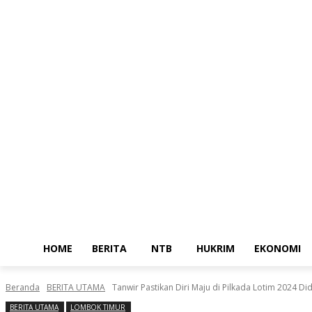
Home
Berita
NTB
Sabtu, Agustus 8, 2026
Masuk / Bergabung
HOME
BERITA
NTB
HUKRIM
EKONOMI
Beranda
BERITA UTAMA
Tanwir Pastikan Diri Maju di Pilkada Lotim 2024 D
BERITA UTAMA
LOMBOK TIMUR