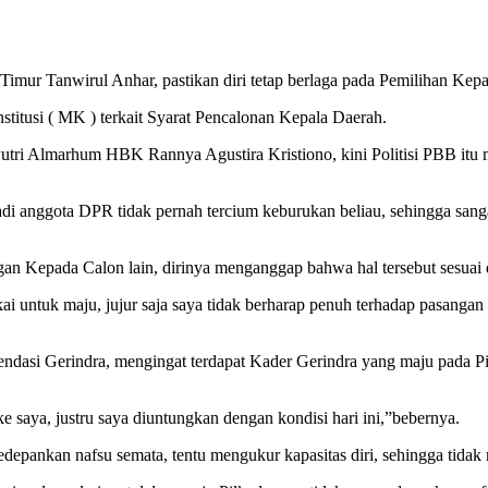
mur Tanwirul Anhar, pastikan diri tetap berlaga pada Pemilihan Kep
titusi ( MK ) terkait Syarat Pencalonan Kepala Daerah.
tri Almarhum HBK Rannya Agustira Kristiono, kini Politisi PBB itu
adi anggota DPR tidak pernah tercium keburukan beliau, sehingga san
an Kepada Calon lain, dirinya menganggap bahwa hal tersebut sesuai 
kai untuk maju, jujur saja saya tidak berharap penuh terhadap pasangan
endasi Gerindra, mengingat terdapat Kader Gerindra yang maju pada P
saya, justru saya diuntungkan dengan kondisi hari ini,”bebernya.
epankan nafsu semata, tentu mengukur kapasitas diri, sehingga tida