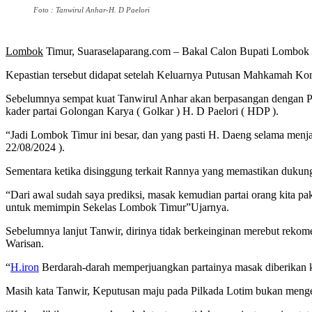
Foto : Tanwirul Anhar-H. D Paelori
Lombok
Timur, Suaraselaparang.com – Bakal Calon Bupati Lombok Ti
Kepastian tersebut didapat setelah Keluarnya Putusan Mahkamah Kons
Sebelumnya sempat kuat Tanwirul Anhar akan berpasangan dengan Pu
kader partai Golongan Karya ( Golkar ) H. D Paelori ( HDP ).
“Jadi Lombok Timur ini besar, dan yang pasti H. Daeng selama menj
22/08/2024 ).
Sementara ketika disinggung terkait Rannya yang memastikan dukung
“Dari awal sudah saya prediksi, masak kemudian partai orang kita pa
untuk memimpin Sekelas Lombok Timur”Ujarnya.
Sebelumnya lanjut Tanwir, dirinya tidak berkeinginan merebut rekom
Warisan.
“
H.iron
Berdarah-darah memperjuangkan partainya masak diberikan ke 
Masih kata Tanwir, Keputusan maju pada Pilkada Lotim bukan menged