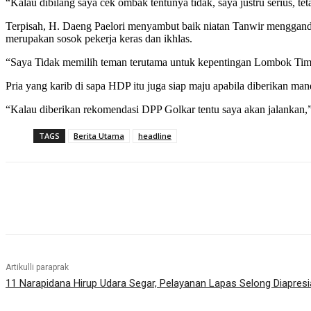
“Kalau dibilang saya cek ombak tentunya tidak, saya justru serius, t
Terpisah, H. Daeng Paelori menyambut baik niatan Tanwir menggande
merupakan sosok pekerja keras dan ikhlas.
“Saya Tidak memilih teman terutama untuk kepentingan Lombok Timur,
Pria yang karib di sapa HDP itu juga siap maju apabila diberikan ma
“Kalau diberikan rekomendasi DPP Golkar tentu saya akan jalankan
TAGS
Berita Utama
headline
Bagikan
Artikulli paraprak
11 Narapidana Hirup Udara Segar, Pelayanan Lapas Selong Diapresi