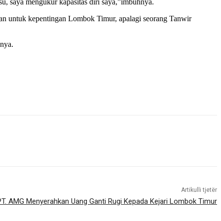
fsu, saya mengukur kapasitas diri saya,”imbuhnya.
kan untuk kepentingan Lombok Timur, apalagi seorang Tanwir
hnya.
Artikulli tjetër
PT. AMG Menyerahkan Uang Ganti Rugi Kepada Kejari Lombok Timur