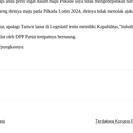
etapi anda perlu ingat dalam maju Pilkada saya tidak mengedepankan na
ng dirinya maju pada Pilkada Lotim 2024, dirinya tidak menolak aja
 apalagi Tanwir lama di Legislatif tentu memiliki Kapabilitas,”imbu
ndat oleh DPP Partai tempatnya bernaung.
,”pungkasnya.
asi
Terdakwa Korupsi 