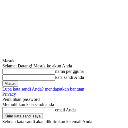
Masuk
Selamat Datang! Masuk ke akun Anda
nama pengguna
kata sandi Anda
Lupa kata sandi Anda? mendapatkan bantuan
Privacy
Pemulihan password
Memulihkan kata sandi anda
email Anda
Sebuah kata sandi akan dikirimkan ke email Anda.