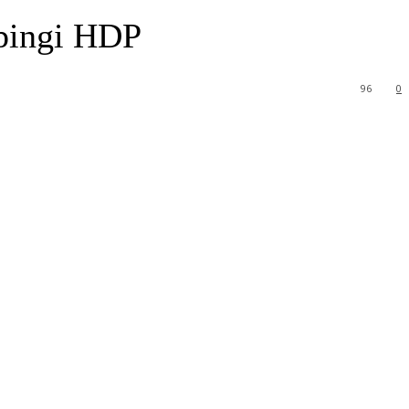
mpingi HDP
96
0