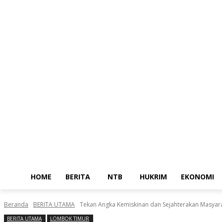
Home
Berita
NTB
Jumat, Agustus 7, 2026
Masuk / Bergabung
HOME
BERITA
NTB
HUKRIM
EKONOMI
Beranda
BERITA UTAMA
Tekan Angka Kemiskinan dan Sejahterakan Masyarakat 
BERITA UTAMA
LOMBOK TIMUR