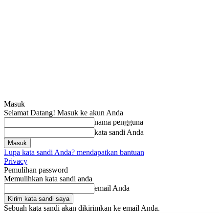
Masuk
Selamat Datang! Masuk ke akun Anda
nama pengguna
kata sandi Anda
Lupa kata sandi Anda? mendapatkan bantuan
Privacy
Pemulihan password
Memulihkan kata sandi anda
email Anda
Sebuah kata sandi akan dikirimkan ke email Anda.