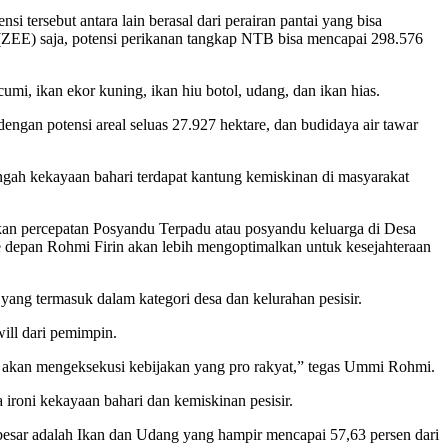
tersebut antara lain berasal dari perairan pantai yang bisa
f (ZEE) saja, potensi perikanan tangkap NTB bisa mencapai 298.576
umi, ikan ekor kuning, ikan hiu botol, udang, dan ikan hias.
dengan potensi areal seluas 27.927 hektare, dan budidaya air tawar
tengah kekayaan bahari terdapat kantung kemiskinan di masyarakat
ikan percepatan Posyandu Terpadu atau posyandu keluarga di Desa
 depan Rohmi Firin akan lebih mengoptimalkan untuk kesejahteraan
ang termasuk dalam kategori desa dan kelurahan pesisir.
ill dari pemimpin.
rin akan mengeksekusi kebijakan yang pro rakyat,” tegas Ummi Rohmi.
oni kekayaan bahari dan kemiskinan pesisir.
sar adalah Ikan dan Udang yang hampir mencapai 57,63 persen dari