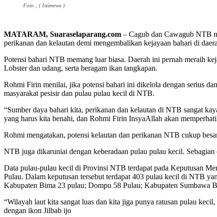
Foto ; ( Istimewa )
MATARAM, Suaraselaparang.com
– Cagub dan Cawagub NTB nomo
perikanan dan kelautan demi mengembalikan kejayaan bahari di daera
Potensi bahari NTB memang luar biasa. Daerah ini pernah meraih kejay
Lobster dan udang, serta beragam ikan tangkapan.
Rohmi Firin menilai, jika potensi bahari ini dikelola dengan serius
masyarakat pesisir dan pulau pulau kecil di NTB.
“Sumber daya bahari kita, perikanan dan kelautan di NTB sangat kay
yang harus kita benahi, dan Rohmi Firin InsyaAllah akan memperhati
Rohmi mengatakan, potensi kelautan dan perikanan NTB cukup besar d
NTB juga dikaruniai dengan keberadaan pulau pulau kecil. Sebagian d
Data pulau-pulau kecil di Provinsi NTB terdapat pada Keputusan M
Pulau. Dalam keputusan tersebut terdapat 403 pulau kecil di NTB 
Kabupaten Bima 23 pulau; Dompu 58 Pulau; Kabupaten Sumbawa Bar
“Wilayah laut kita sangat luas dan kita jiga punya ratusan pulau kec
dengan ikon Jilbab ijo