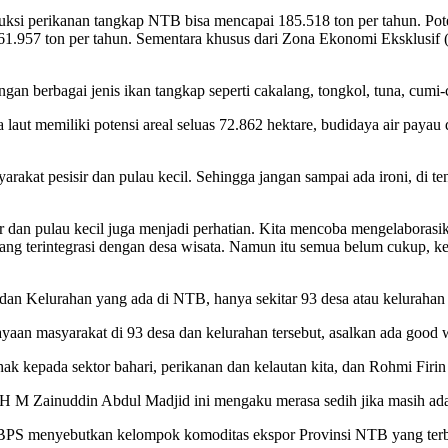
 perikanan tangkap NTB bisa mencapai 185.518 ton per tahun. Potensi 
ar 61.957 ton per tahun. Sementara khusus dari Zona Ekonomi Eksklusi
an berbagai jenis ikan tangkap seperti cakalang, tongkol, tuna, cumi-c
 laut memiliki potensi areal seluas 72.862 hektare, budidaya air payau 
yarakat pesisir dan pulau kecil. Sehingga jangan sampai ada ironi, di 
ir dan pulau kecil juga menjadi perhatian. Kita mencoba mengelaboras
g terintegrasi dengan desa wisata. Namun itu semua belum cukup, ke
n Kelurahan yang ada di NTB, hanya sekitar 93 desa atau kelurahan y
an masyarakat di 93 desa dan kelurahan tersebut, asalkan ada good w
ihak kepada sektor bahari, perikanan dan kelautan kita, dan Rohmi Fi
Zainuddin Abdul Madjid ini mengaku merasa sedih jika masih ada ir
BPS menyebutkan kelompok komoditas ekspor Provinsi NTB yang terbe