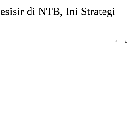
isir di NTB, Ini Strategi
83
0