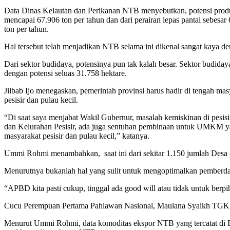
Data Dinas Kelautan dan Perikanan NTB menyebutkan, potensi produksi
mencapai 67.906 ton per tahun dan dari perairan lepas pantai sebes
ton per tahun.
Hal tersebut telah menjadikan NTB selama ini dikenal sangat kaya deng
Dari sektor budidaya, potensinya pun tak kalah besar. Sektor budidaya
dengan potensi seluas 31.758 hektare.
Jilbab Ijo menegaskan, pemerintah provinsi harus hadir di tengah mas
pesisir dan pulau kecil.
“Di saat saya menjabat Wakil Gubernur, masalah kemiskinan di pesis
dan Kelurahan Pesisir, ada juga sentuhan pembinaan untuk UMKM yan
masyarakat pesisir dan pulau kecil,” katanya.
Ummi Rohmi menambahkan, saat ini dari sekitar 1.150 jumlah Desa da
Menurutnya bukanlah hal yang sulit untuk mengoptimalkan pemberdaya
“APBD kita pasti cukup, tinggal ada good will atau tidak untuk berp
Cucu Perempuan Pertama Pahlawan Nasional, Maulana Syaikh TGKH M 
Menurut Ummi Rohmi, data komoditas ekspor NTB yang tercatat di 