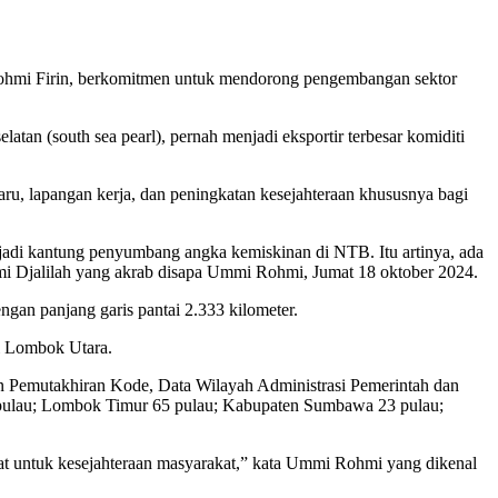
Rohmi Firin, berkomitmen untuk mendorong pengembangan sektor
atan (south sea pearl), pernah menjadi eksportir terbesar komiditi
aru, lapangan kerja, dan peningkatan kesejahteraan khususnya bagi
njadi kantung penyumbang angka kemiskinan di NTB. Itu artinya, ada
hmi Djalilah yang akrab disapa Ummi Rohmi, Jumat 18 oktober 2024.
gan panjang garis pantai 2.333 kilometer.
di Lombok Utara.
n Pemutakhiran Kode, Data Wilayah Administrasi Pemerintah dan
4 pulau; Lombok Timur 65 pulau; Kabupaten Sumbawa 23 pulau;
tepat untuk kesejahteraan masyarakat,” kata Ummi Rohmi yang dikenal