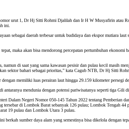
r urut 1, Dr Hj Sitti Rohmi Djalilah dan Ir H W Musyafirin atau 
h ini.
aan sebagai daerah terbesar untuk budidaya dan ekspor mutiara laut sel
 dan tepat, maka akan bisa mendorong percepatan pertumbuhan ekonomi b
a, namun di saat yang sama kawasan pesisir dan pulau kecil masih me
kan sektor bahari sebagai prioritas,” kata Cagub NTB, Dr Hj Sitti Ro
engan memiliki luas perairan laut hingga 29.159 kilometer persegi den
i antaranya mendunia dengan potensi pariwisatanya seperti tiga Gili 
enteri Dalam Negeri Nomor 050-145 Tahun 2022 tentang Pemberian da
yang tersebar di Lombok Barat sebanyak 126 pulau; Lombok Tengah 4
at 19 pulau dan Lombok Utara 3 pulau.
il, ini berkah sumber daya alam yang semestinya bisa dikelola dengan 