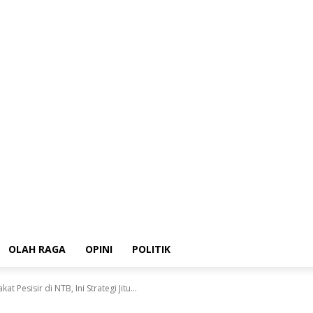
HUKRIM
Ekonomi
OLAH RAGA
OPINI
POLITIK
OLAH RAGA
OPINI
POLITIK
Pesisir di NTB, Ini Strategi Jitu...