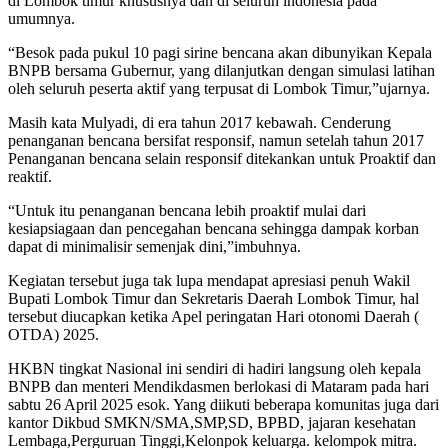
di Lombok timur khususnya dan di seluruh indonesia pada
umumnya.
“Besok pada pukul 10 pagi sirine bencana akan dibunyikan Kepala
BNPB bersama Gubernur, yang dilanjutkan dengan simulasi latihan
oleh seluruh peserta aktif yang terpusat di Lombok Timur,”ujarnya.
Masih kata Mulyadi, di era tahun 2017 kebawah. Cenderung
penanganan bencana bersifat responsif, namun setelah tahun 2017
Penanganan bencana selain responsif ditekankan untuk Proaktif dan
reaktif.
“Untuk itu penanganan bencana lebih proaktif mulai dari
kesiapsiagaan dan pencegahan bencana sehingga dampak korban
dapat di minimalisir semenjak dini,”imbuhnya.
Kegiatan tersebut juga tak lupa mendapat apresiasi penuh Wakil
Bupati Lombok Timur dan Sekretaris Daerah Lombok Timur, hal
tersebut diucapkan ketika Apel peringatan Hari otonomi Daerah (
OTDA) 2025.
HKBN tingkat Nasional ini sendiri di hadiri langsung oleh kepala
BNPB dan menteri Mendikdasmen berlokasi di Mataram pada hari
sabtu 26 April 2025 esok. Yang diikuti beberapa komunitas juga dari
kantor Dikbud SMKN/SMA,SMP,SD, BPBD, jajaran kesehatan
Lembaga,Perguruan Tinggi,Kelonpok keluarga. kelompok mitra.