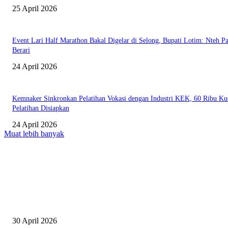
25 April 2026
Event Lari Half Marathon Bakal Digelar di Selong, Bupati Lotim: Nteh P
Berari
24 April 2026
Kemnaker Sinkronkan Pelatihan Vokasi dengan Industri KEK, 60 Ribu Ku
Pelatihan Disiapkan
24 April 2026
Muat lebih banyak
EDITOR PICKS
Salurkan Puluhan Ribu Beasiswa PIP Bagi Siswa di Lotim, Ketua DPC P
Lotim Apresiasi DPR RI Lalu Hadrian Irfani
30 April 2026