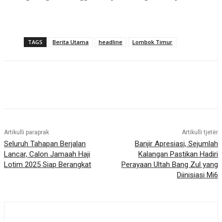
TAGS
Berita Utama
headline
Lombok Timur
Artikulli paraprak
Artikulli tjetër
Seluruh Tahapan Berjalan
Banjir Apresiasi, Sejumlah
Lancar, Calon Jamaah Haji
Kalangan Pastikan Hadiri
Lotim 2025 Siap Berangkat
Perayaan Ultah Bang Zul yang
Diinisiasi Mi6