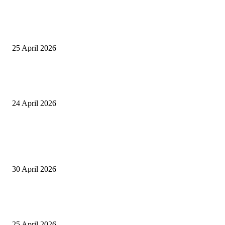
Tiru Praktik Baik Pembelajaran, Delegasi Australia dan Palestina Kunjung
Yayasan NWDI Pancor
25 April 2026
Event Lari Half Marathon Bakal Digelar di Selong, Bupati Lotim: Nteh P
Berari
24 April 2026
POPULAR POSTS
Salurkan Puluhan Ribu Beasiswa PIP Bagi Siswa di Lotim, Ketua DPC P
Lotim Apresiasi DPR RI Lalu Hadrian Irfani
30 April 2026
Tiru Praktik Baik Pembelajaran, Delegasi Australia dan Palestina Kunjung
Yayasan NWDI Pancor
25 April 2026