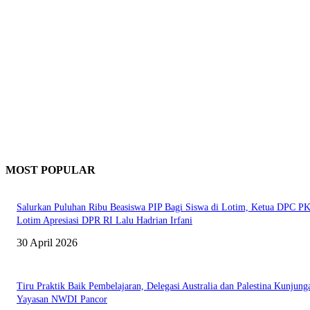
MOST POPULAR
Salurkan Puluhan Ribu Beasiswa PIP Bagi Siswa di Lotim, Ketua DPC P
Lotim Apresiasi DPR RI Lalu Hadrian Irfani
30 April 2026
Tiru Praktik Baik Pembelajaran, Delegasi Australia dan Palestina Kunjung
Yayasan NWDI Pancor