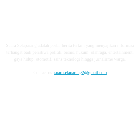
ABOUT US
Suara Selaparang adalah portal berita terkini yang menyajikan informasi
terhangat baik peristiwa politik, bisnis, hukum, olahraga, entertainment,
gaya hidup, otomotif, sains teknologi hingga jurnalisme warga.
Contact us:
suaraselaparang2@gmail.com
FOLLOW US