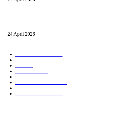
Event Lari Half Marathon Bakal Digelar di Selong, Bupati Lotim: Nteh P
Berari
24 April 2026
POPULAR CATEGORY
BERITA UTAMA
2847
LOMBOK TIMUR
2135
NTB
904
MATARAM
755
HUKRIM
416
LOMBOK TENGAH
359
LOMBOK UTARA
304
LOMBOK BARAT
196