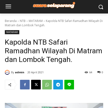
Beranda
NTB
MATARAM
Kapolda NTB Safari Ramadhan Wilayah Di
Matram dan Lombok Tengah.
MATARAM
Kapolda NTB Safari
Ramadhan Wilayah Di Matram
dan Lombok Tengah.
By
admin
20 April 2021
64
0