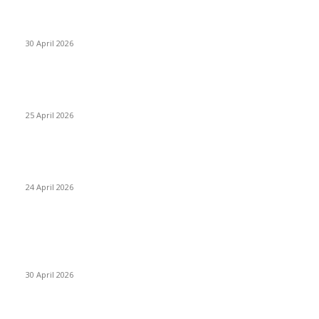
Salurkan Puluhan Ribu Beasiswa PIP Bagi Siswa di Lotim,
Ketua DPC PKB Lotim Apresiasi DPR RI Lalu Hadrian Irfani
30 April 2026
Tiru Praktik Baik Pembelajaran, Delegasi Australia dan
Palestina Kunjungan ke Yayasan NWDI Pancor
25 April 2026
Event Lari Half Marathon Bakal Digelar di Selong, Bupati Lotim:
Nteh Pade Berari
24 April 2026
POPULAR POSTS
Salurkan Puluhan Ribu Beasiswa PIP Bagi Siswa di Lotim,
Ketua DPC PKB Lotim Apresiasi DPR RI Lalu Hadrian Irfani
30 April 2026
Tiru Praktik Baik Pembelajaran, Delegasi Australia dan