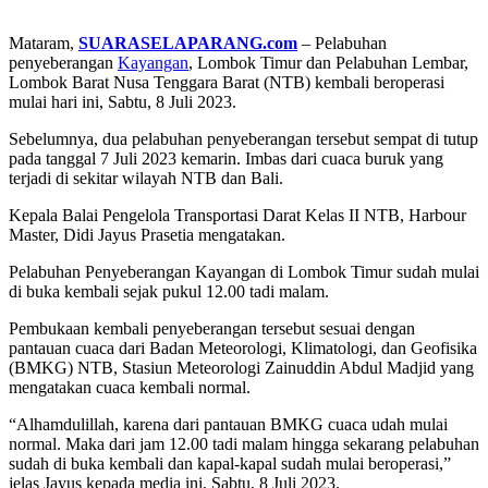
Mataram,
SUARASELAPARANG.com
– Pelabuhan
penyeberangan
Kayangan
, Lombok Timur dan Pelabuhan Lembar,
Lombok Barat Nusa Tenggara Barat (NTB) kembali beroperasi
mulai hari ini, Sabtu, 8 Juli 2023.
Sebelumnya, dua pelabuhan penyeberangan tersebut sempat di tutup
pada tanggal 7 Juli 2023 kemarin. Imbas dari cuaca buruk yang
terjadi di sekitar wilayah NTB dan Bali.
Kepala Balai Pengelola Transportasi Darat Kelas II NTB, Harbour
Master, Didi Jayus Prasetia mengatakan.
Pelabuhan Penyeberangan Kayangan di Lombok Timur sudah mulai
di buka kembali sejak pukul 12.00 tadi malam.
Pembukaan kembali penyeberangan tersebut sesuai dengan
pantauan cuaca dari Badan Meteorologi, Klimatologi, dan Geofisika
(BMKG) NTB, Stasiun Meteorologi Zainuddin Abdul Madjid yang
mengatakan cuaca kembali normal.
“Alhamdulillah, karena dari pantauan BMKG cuaca udah mulai
normal. Maka dari jam 12.00 tadi malam hingga sekarang pelabuhan
sudah di buka kembali dan kapal-kapal sudah mulai beroperasi,”
jelas Jayus kepada media ini, Sabtu, 8 Juli 2023.