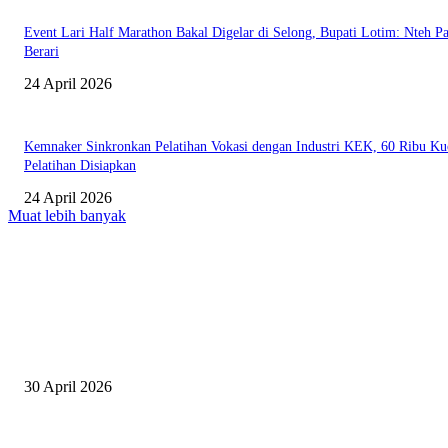
Event Lari Half Marathon Bakal Digelar di Selong, Bupati Lotim: Nteh P
Berari
24 April 2026
Kemnaker Sinkronkan Pelatihan Vokasi dengan Industri KEK, 60 Ribu Ku
Pelatihan Disiapkan
24 April 2026
Muat lebih banyak
EDITOR PICKS
Salurkan Puluhan Ribu Beasiswa PIP Bagi Siswa di Lotim, Ketua DPC P
Lotim Apresiasi DPR RI Lalu Hadrian Irfani
30 April 2026
Tiru Praktik Baik Pembelajaran, Delegasi Australia dan Palestina Kunjung