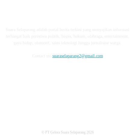
ABOUT US
Suara Selaparang adalah portal berita terkini yang menyajikan informasi
terhangat baik peristiwa politik, bisnis, hukum, olahraga, entertainment,
gaya hidup, otomotif, sains teknologi hingga jurnalisme warga.
Contact us:
suaraselaparang2@gmail.com
FOLLOW US
© PT Gelora Suara Selaparang 2026