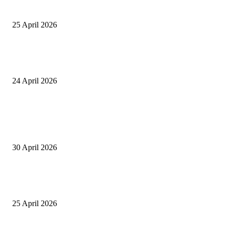
Yayasan NWDI Pancor
25 April 2026
Event Lari Half Marathon Bakal Digelar di Selong, Bupati Lotim: Nteh P
Berari
24 April 2026
POPULAR POSTS
Salurkan Puluhan Ribu Beasiswa PIP Bagi Siswa di Lotim, Ketua DPC P
Lotim Apresiasi DPR RI Lalu Hadrian Irfani
30 April 2026
Tiru Praktik Baik Pembelajaran, Delegasi Australia dan Palestina Kunjung
Yayasan NWDI Pancor
25 April 2026