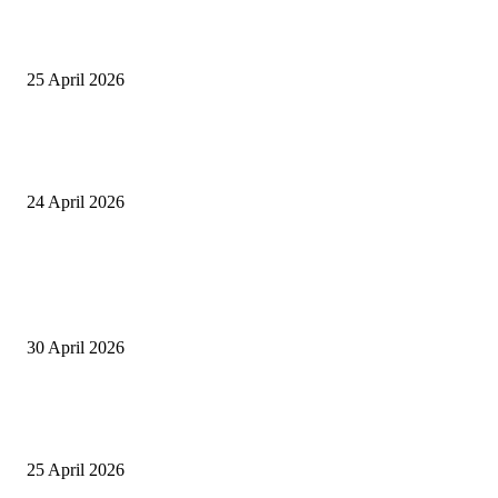
Tiru Praktik Baik Pembelajaran, Delegasi Australia dan Palestina Kunjung
Yayasan NWDI Pancor
25 April 2026
Event Lari Half Marathon Bakal Digelar di Selong, Bupati Lotim: Nteh P
Berari
24 April 2026
POPULAR POSTS
Salurkan Puluhan Ribu Beasiswa PIP Bagi Siswa di Lotim, Ketua DPC P
Lotim Apresiasi DPR RI Lalu Hadrian Irfani
30 April 2026
Tiru Praktik Baik Pembelajaran, Delegasi Australia dan Palestina Kunjung
Yayasan NWDI Pancor
25 April 2026