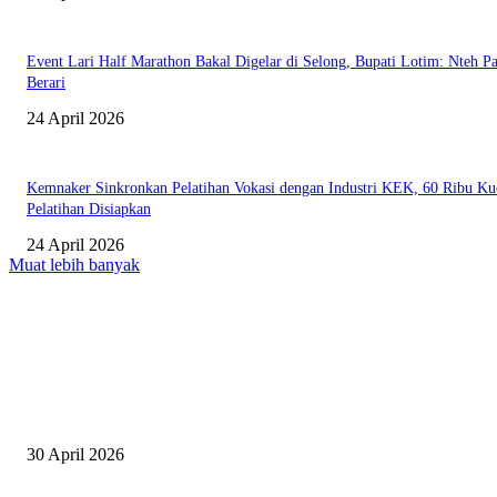
Event Lari Half Marathon Bakal Digelar di Selong, Bupati Lotim: Nteh P
Berari
24 April 2026
Kemnaker Sinkronkan Pelatihan Vokasi dengan Industri KEK, 60 Ribu Ku
Pelatihan Disiapkan
24 April 2026
Muat lebih banyak
EDITOR PICKS
Salurkan Puluhan Ribu Beasiswa PIP Bagi Siswa di Lotim, Ketua DPC P
Lotim Apresiasi DPR RI Lalu Hadrian Irfani
30 April 2026