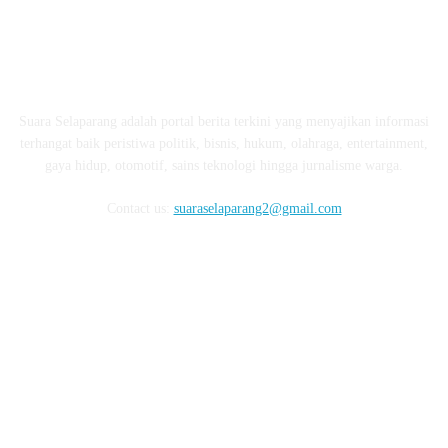
ABOUT US
Suara Selaparang adalah portal berita terkini yang menyajikan informasi
terhangat baik peristiwa politik, bisnis, hukum, olahraga, entertainment,
gaya hidup, otomotif, sains teknologi hingga jurnalisme warga.
Contact us:
suaraselaparang2@gmail.com
FOLLOW US