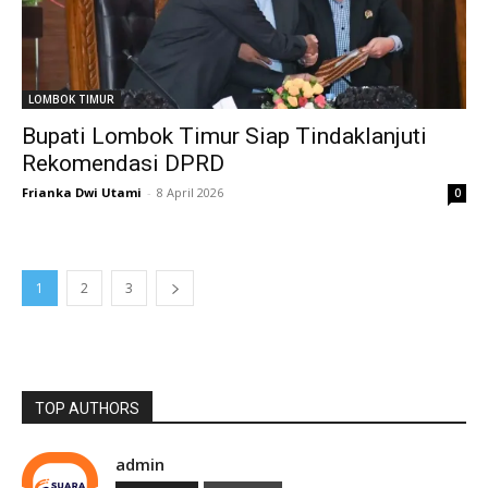
LOMBOK TIMUR
Bupati Lombok Timur Siap Tindaklanjuti
Rekomendasi DPRD
Frianka Dwi Utami
-
8 April 2026
0
1
2
3
TOP AUTHORS
admin