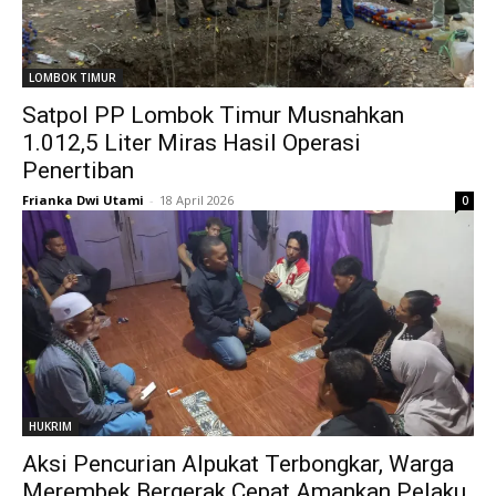
LOMBOK TIMUR
Satpol PP Lombok Timur Musnahkan
1.012,5 Liter Miras Hasil Operasi
Penertiban
Frianka Dwi Utami
-
18 April 2026
0
HUKRIM
Aksi Pencurian Alpukat Terbongkar, Warga
Merembek Bergerak Cepat Amankan Pelaku