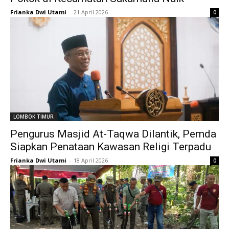
Frianka Dwi Utami
-
21 April 2026
0
LOMBOK TIMUR
Pengurus Masjid At-Taqwa Dilantik, Pemda
Siapkan Penataan Kawasan Religi Terpadu
Frianka Dwi Utami
-
18 April 2026
0