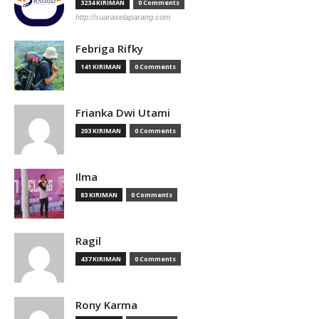
3234 KIRIMAN
0 Comments
http://suaraselaparang.com
Febriga Rifky
141 KIRIMAN
0 Comments
Frianka Dwi Utami
203 KIRIMAN
0 Comments
Ilma
83 KIRIMAN
0 Comments
Ragil
437 KIRIMAN
0 Comments
Rony Karma