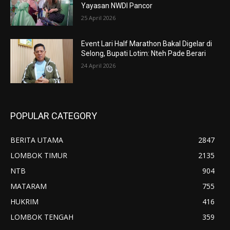
Yayasan NWDI Pancor
25 April 2026
Event Lari Half Marathon Bakal Digelar di
Selong, Bupati Lotim: Nteh Pade Berari
24 April 2026
POPULAR CATEGORY
BERITA UTAMA
2847
LOMBOK TIMUR
2135
NTB
904
MATARAM
755
HUKRIM
416
LOMBOK TENGAH
359