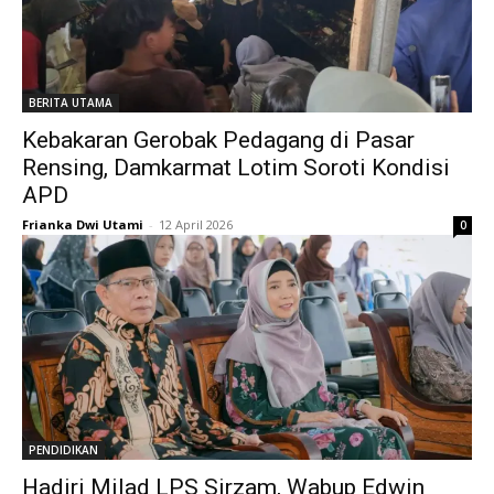
BERITA UTAMA
Kebakaran Gerobak Pedagang di Pasar
Rensing, Damkarmat Lotim Soroti Kondisi
APD
Frianka Dwi Utami
-
12 April 2026
0
PENDIDIKAN
Hadiri Milad LPS Sirzam, Wabup Edwin