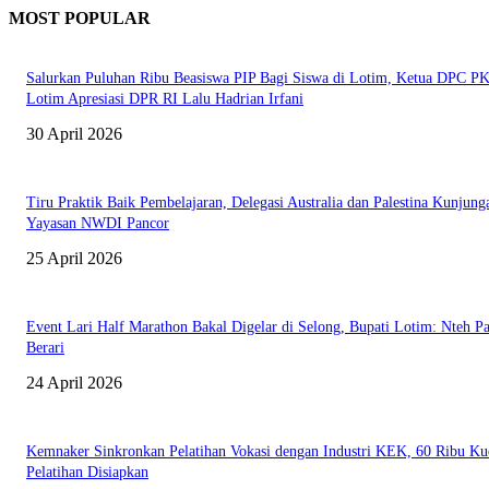
MOST POPULAR
Salurkan Puluhan Ribu Beasiswa PIP Bagi Siswa di Lotim, Ketua DPC P
Lotim Apresiasi DPR RI Lalu Hadrian Irfani
30 April 2026
Tiru Praktik Baik Pembelajaran, Delegasi Australia dan Palestina Kunjung
Yayasan NWDI Pancor
25 April 2026
Event Lari Half Marathon Bakal Digelar di Selong, Bupati Lotim: Nteh P
Berari
24 April 2026
Kemnaker Sinkronkan Pelatihan Vokasi dengan Industri KEK, 60 Ribu Ku
Pelatihan Disiapkan