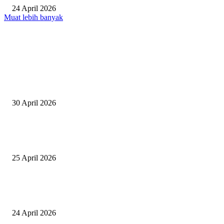
24 April 2026
Muat lebih banyak
EDITOR PICKS
Salurkan Puluhan Ribu Beasiswa PIP Bagi Siswa di Lotim, Ketua DPC P
Lotim Apresiasi DPR RI Lalu Hadrian Irfani
30 April 2026
Tiru Praktik Baik Pembelajaran, Delegasi Australia dan Palestina Kunjung
Yayasan NWDI Pancor
25 April 2026
Event Lari Half Marathon Bakal Digelar di Selong, Bupati Lotim: Nteh P
Berari
24 April 2026