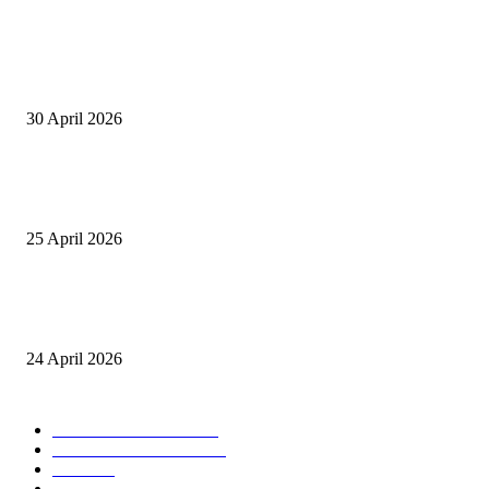
POPULAR POSTS
Salurkan Puluhan Ribu Beasiswa PIP Bagi Siswa di Lotim, Ketua DPC P
Lotim Apresiasi DPR RI Lalu Hadrian Irfani
30 April 2026
Tiru Praktik Baik Pembelajaran, Delegasi Australia dan Palestina Kunjung
Yayasan NWDI Pancor
25 April 2026
Event Lari Half Marathon Bakal Digelar di Selong, Bupati Lotim: Nteh P
Berari
24 April 2026
POPULAR CATEGORY
BERITA UTAMA
2847
LOMBOK TIMUR
2135
NTB
904
MATARAM
755