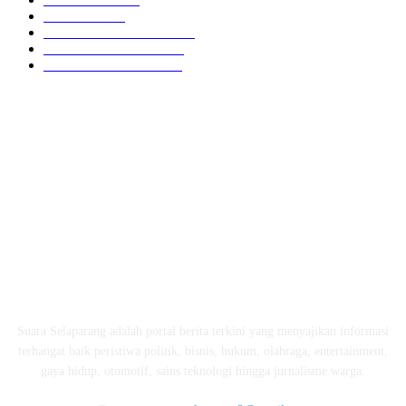
HUKRIM
416
LOMBOK TENGAH
359
LOMBOK UTARA
304
LOMBOK BARAT
196
ABOUT US
Suara Selaparang adalah portal berita terkini yang menyajikan informasi
terhangat baik peristiwa politik, bisnis, hukum, olahraga, entertainment,
gaya hidup, otomotif, sains teknologi hingga jurnalisme warga.