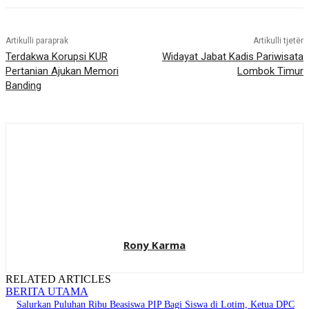
Artikulli paraprak
Artikulli tjetër
Terdakwa Korupsi KUR
Widayat Jabat Kadis Pariwisata
Pertanian Ajukan Memori
Lombok Timur
Banding
Rony Karma
RELATED ARTICLES
BERITA UTAMA
Salurkan Puluhan Ribu Beasiswa PIP Bagi Siswa di Lotim, Ketua DPC