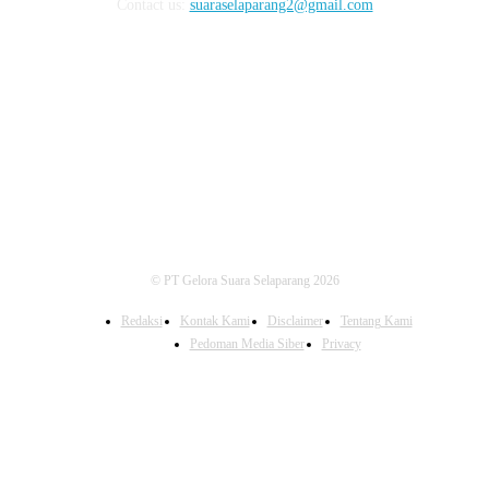
Contact us:
suaraselaparang2@gmail.com
FOLLOW US
© PT Gelora Suara Selaparang 2026
Redaksi
Kontak Kami
Disclaimer
Tentang Kami
Pedoman Media Siber
Privacy