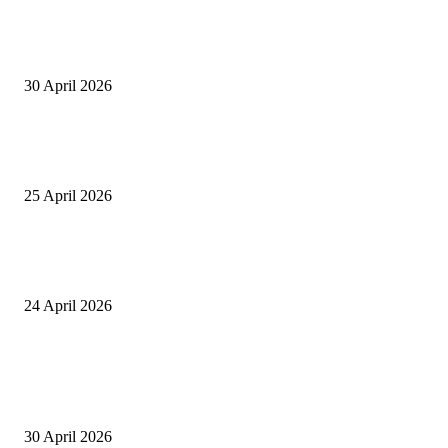
Salurkan Puluhan Ribu Beasiswa PIP Bagi Siswa di Lotim, Ketua DPC P
Lotim Apresiasi DPR RI Lalu Hadrian Irfani
30 April 2026
Tiru Praktik Baik Pembelajaran, Delegasi Australia dan Palestina Kunjung
Yayasan NWDI Pancor
25 April 2026
Event Lari Half Marathon Bakal Digelar di Selong, Bupati Lotim: Nteh P
Berari
24 April 2026
POPULAR POSTS
Salurkan Puluhan Ribu Beasiswa PIP Bagi Siswa di Lotim, Ketua DPC P
Lotim Apresiasi DPR RI Lalu Hadrian Irfani
30 April 2026