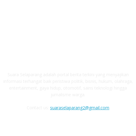
ABOUT US
Suara Selaparang adalah portal berita terkini yang menyajikan
informasi terhangat baik peristiwa politik, bisnis, hukum, olahraga,
entertainment, gaya hidup, otomotif, sains teknologi hingga
jurnalisme warga.
Contact us:
suaraselaparang2@gmail.com
FOLLOW US