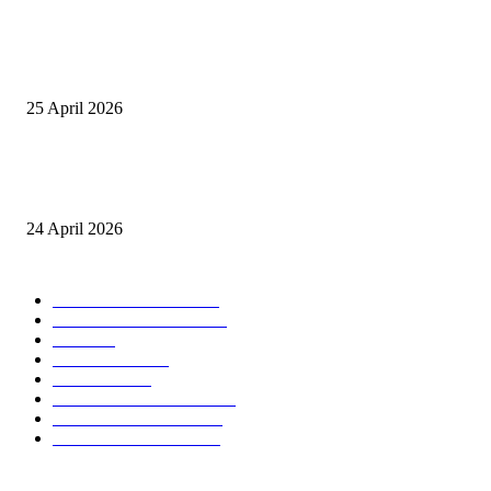
Tiru Praktik Baik Pembelajaran, Delegasi Australia dan Palestina Kunjung
Yayasan NWDI Pancor
25 April 2026
Event Lari Half Marathon Bakal Digelar di Selong, Bupati Lotim: Nteh P
Berari
24 April 2026
POPULAR CATEGORY
BERITA UTAMA
2847
LOMBOK TIMUR
2135
NTB
904
MATARAM
755
HUKRIM
416
LOMBOK TENGAH
359
LOMBOK UTARA
304
LOMBOK BARAT
196