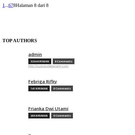
1
...
6
7
8
Halaman 8 dari 8
TOP AUTHORS
admin
3234 KIRIMAN
0 Comments
http://suaraselaparang.com
Febriga Rifky
141 KIRIMAN
0 Comments
Frianka Dwi Utami
203 KIRIMAN
0 Comments