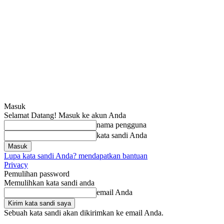
Masuk
Selamat Datang! Masuk ke akun Anda
nama pengguna
kata sandi Anda
Lupa kata sandi Anda? mendapatkan bantuan
Privacy
Pemulihan password
Memulihkan kata sandi anda
email Anda
Sebuah kata sandi akan dikirimkan ke email Anda.