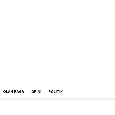
HUKRIM
Ekonomi
OLAH RAGA
OPINI
POLITIK
OLAH RAGA
OPINI
POLITIK