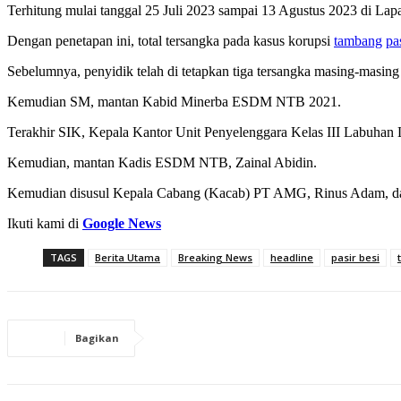
Terhitung mulai tanggal 25 Juli 2023 sampai 13 Agustus 2023 di Lapa
Dengan penetapan ini, total tersangka pada kasus korupsi
tambang
pa
Sebelumnya, penyidik telah di tetapkan tiga tersangka masing-mas
Kemudian SM, mantan Kabid Minerba ESDM NTB 2021.
Terakhir SIK, Kepala Kantor Unit Penyelenggara Kelas III Labuhan
Kemudian, mantan Kadis ESDM NTB, Zainal Abidin.
Kemudian disusul Kepala Cabang (Kacab) PT AMG, Rinus Adam, d
Ikuti kami di
Google News
TAGS
Berita Utama
Breaking News
headline
pasir besi
Bagikan