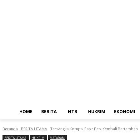
Home
Berita
NTB
Sabtu, Agustus 8, 2026
Masuk / Bergabung
HOME
BERITA
NTB
HUKRIM
EKONOMI
Beranda
BERITA UTAMA
Tersangka Korupsi Pasir Besi Kembali Bertambah
BERITA UTAMA
HUKRIM
MATARAM