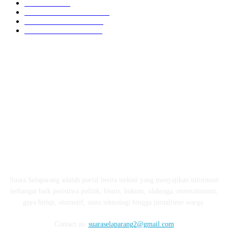
HUKRIM
416
LOMBOK TENGAH
359
LOMBOK UTARA
304
LOMBOK BARAT
196
ABOUT US
Suara Selaparang adalah portal berita terkini yang menyajikan informasi
terhangat baik peristiwa politik, bisnis, hukum, olahraga, entertainment,
gaya hidup, otomotif, sains teknologi hingga jurnalisme warga.
Contact us:
suaraselaparang2@gmail.com