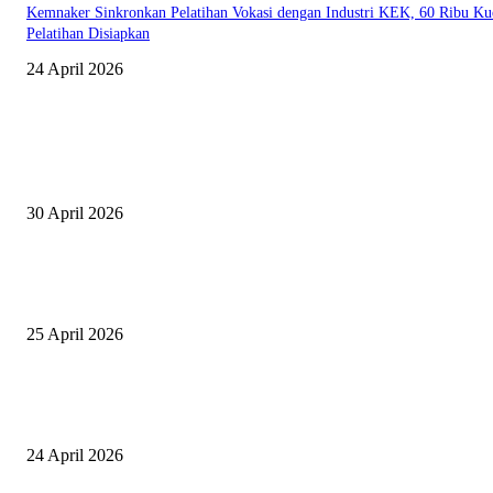
Kemnaker Sinkronkan Pelatihan Vokasi dengan Industri KEK, 60 Ribu Ku
Pelatihan Disiapkan
24 April 2026
EDITOR PICKS
Salurkan Puluhan Ribu Beasiswa PIP Bagi Siswa di Lotim, Ketua DPC P
Lotim Apresiasi DPR RI Lalu Hadrian Irfani
30 April 2026
Tiru Praktik Baik Pembelajaran, Delegasi Australia dan Palestina Kunjung
Yayasan NWDI Pancor
25 April 2026
Event Lari Half Marathon Bakal Digelar di Selong, Bupati Lotim: Nteh P
Berari
24 April 2026
POPULAR POSTS