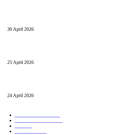
Salurkan Puluhan Ribu Beasiswa PIP Bagi Siswa di Lotim, Ketua DPC P
Lotim Apresiasi DPR RI Lalu Hadrian Irfani
30 April 2026
Tiru Praktik Baik Pembelajaran, Delegasi Australia dan Palestina Kunjung
Yayasan NWDI Pancor
25 April 2026
Event Lari Half Marathon Bakal Digelar di Selong, Bupati Lotim: Nteh P
Berari
24 April 2026
POPULAR CATEGORY
BERITA UTAMA
2847
LOMBOK TIMUR
2135
NTB
904
MATARAM
755