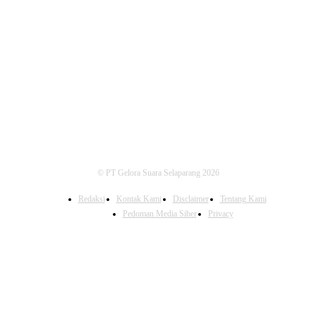
FOLLOW US
© PT Gelora Suara Selaparang 2026
Redaksi
Kontak Kami
Disclaimer
Tentang Kami
Pedoman Media Siber
Privacy